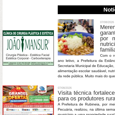
Notí
07/08/2026
Meren
garan
por m
nutric
famili
Com o r
ano letivo, a Prefeitura da Estâ
Secretaria Municipal de Educação
alimentação escolar saudável, nutr
da rede pública. Muito mais do que
07/08/2026
Visita técnica fortale
para os produtores rur
A Prefeitura de Rubineia, por me
Pecuária, realizou, na última sema
município a uma propriedade rura