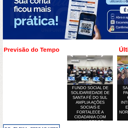
Últ
Previsão do Tempo
FUNDO SOCIAL DE
SA
SOLIDARIEDADE DE
PA
SANTA FÉ DO SUL
AMPLIA AÇÕES
INT
SOCIAIS E
E
FORTALECE A
NOR
CIDADANIA COM
MILHARES DE
ATENDIMENTOS À