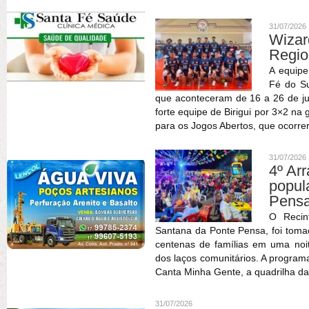
31/07/2026
Wizar
Regio
A equipe
Fé do Su
que aconteceram de 16 a 26 de ju
forte equipe de Birigui por 3×2 na
para os Jogos Abertos, que ocorrer
31/07/2026
4º Ar
popu
Pens
O Recin
Santana da Ponte Pensa, foi tomad
centenas de famílias em uma noite
dos laços comunitários. A progra
Canta Minha Gente, a quadrilha da
31/07/2026