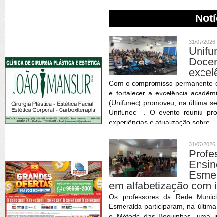
Notí
31/07/2026
Unif
Doce
excel
Com o compromisso permanente de 
e fortalecer a excelência acadêm
(Unifunec) promoveu, na última se
Unifunec –. O evento reuniu pr
experiências e atualização sobre ..
31/07/2026
Profe
Ensin
Esmer
em alfabetização com 
Os professores da Rede Munici
Esmeralda participaram, na últim
o Método das Boquinhas, uma im