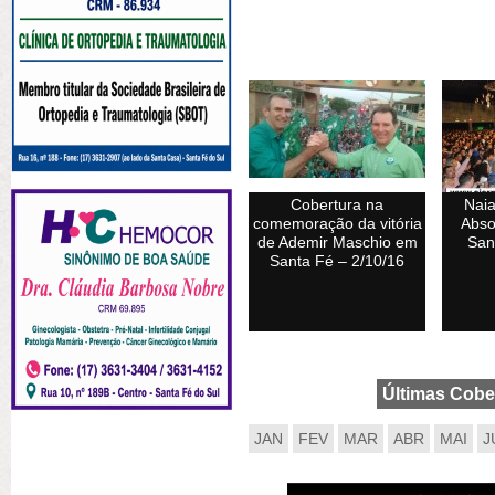
Cobertura na
Nai
comemoração da vitória
Abso
de Ademir Maschio em
San
Santa Fé – 2/10/16
Últimas Cobe
JAN
FEV
MAR
ABR
MAI
J