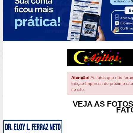
Atenção!
As fotos que não foram
Ediçao Impressa do próximo sáb
no site.
VEJA AS FOTOS
FAT