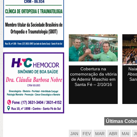
Cobertura na
Nai
comemoração da vitória
Abso
de Ademir Maschio em
San
Santa Fé – 2/10/16
Últimas Cobe
JAN
FEV
MAR
ABR
MAI
J