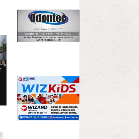
O
 –
 –
Z