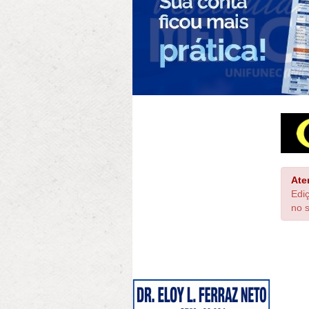
Ate
Edi
no s