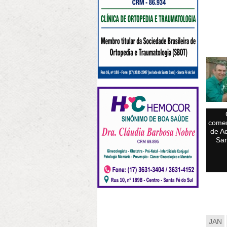
comem
de A
San
JAN