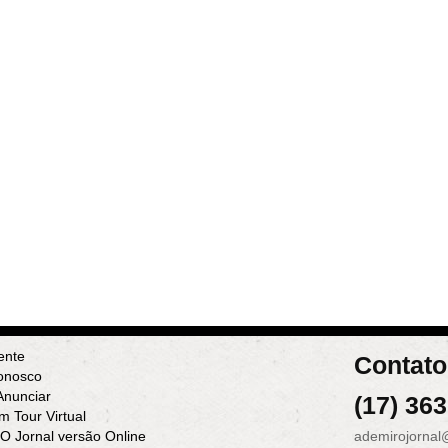
ente
Contato
onosco
nunciar
(17) 36
m Tour Virtual
 O Jornal versão Online
ademirojornal