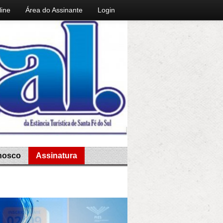
line
Área do Assinante
Login
nosco
Assinatura