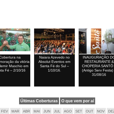
Cobertura na
Naiara Azevedo no
INAUGURAÇÃO D
oração da vitória
Absolut Eventos em
RESTAURANTE &
demir Maschio em
Santa Fé do Sul –
CHOPERIA SANTÔ
ta Fé – 2/10/16
1/10/16.
(Antigo Serv Festa)
31/08/16
Últimas Coberturas
O que vem por aí
FEV
MAR
ABR
MAI
JUN
JUL
AGO
SET
OUT
NOV
DE