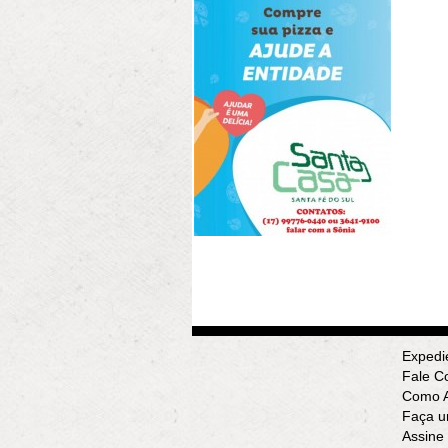
Expedi
Fale C
Como A
Faça u
Assine