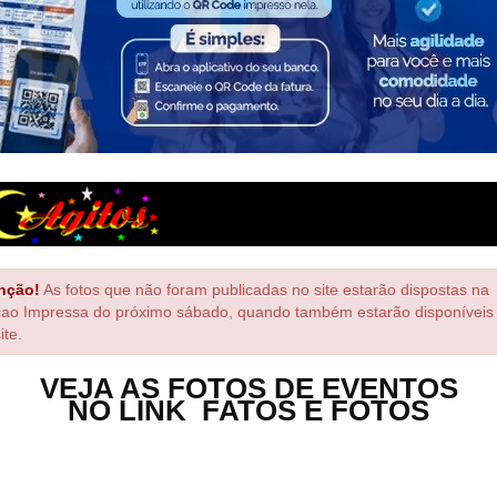
nção!
As fotos que não foram publicadas no site estarão dispostas na
çao Impressa do próximo sábado, quando também estarão disponíveis
ite.
VEJA AS FOTOS DE EVENTOS
NO LINK FATOS E FOTOS