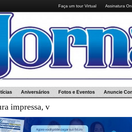
Faça um tour Virtual
Assinatura On
tícias
Aniversários
Fotos e Eventos
Anuncie Co
ura impressa, você ganha a