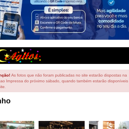
nção!
As fotos que não foram publicadas no site estarão dispostas na
çao Impressa do próximo sábado, quando também estarão disponíveis
ite.
nho