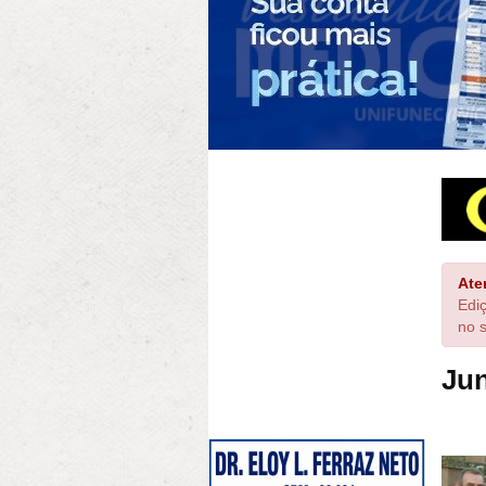
Ate
Edi
no s
Ju