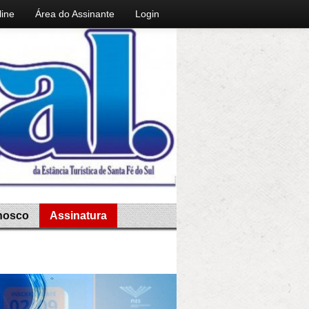
line
Área do Assinante
Login
nosco
Assinatura