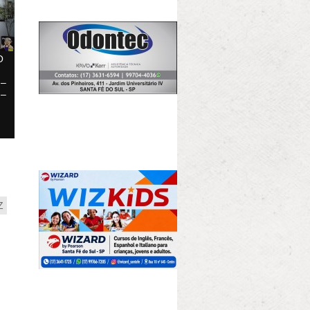
O
 –
 –
Z