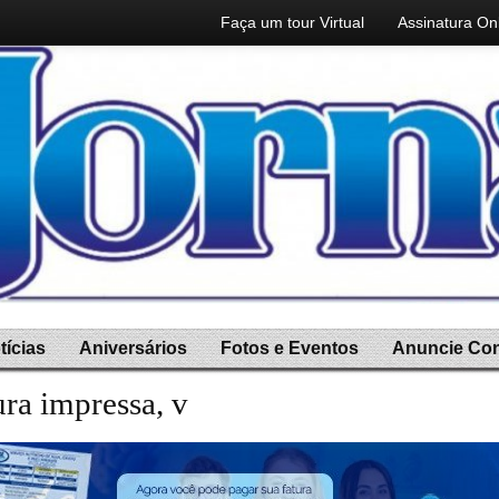
Faça um tour Virtual
Assinatura On
tícias
Aniversários
Fotos e Eventos
Anuncie Co
ura impressa, você ganh