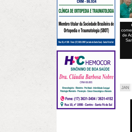
comem
de A
San
JAN