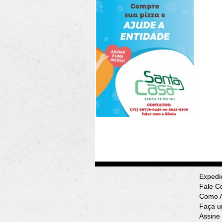
Expedi
Fale C
Como A
Faça u
Assine