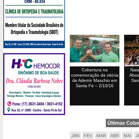
Cobertura na
Nai
comemoração da vitória
Abso
de Ademir Maschio em
San
Santa Fé – 2/10/16
Últimas Cobe
JAN
FEV
MAR
ABR
MAI
J