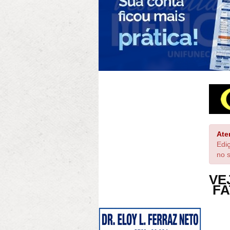
Ate
Edi
no s
VE
FA