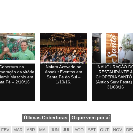
Cobertura na
Naiara Azevedo no
INAUGURAÇÃO D
oração da vitória
Absolut Eventos em
RESTAURANTE &
demir Maschio em
Santa Fé do Sul –
CHOPERIA SANTÔ
ta Fé – 2/10/16
1/10/16.
(Antigo Serv Festa)
31/08/16
Últimas Coberturas
O que vem por aí
FEV
MAR
ABR
MAI
JUN
JUL
AGO
SET
OUT
NOV
DE