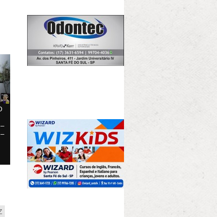
O
 –
 –
Z