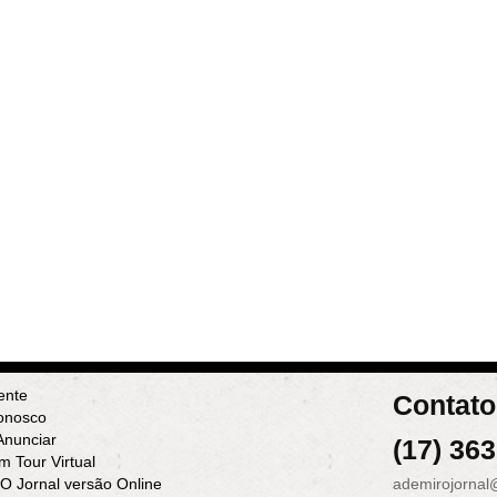
ente
Contato
onosco
nunciar
(17) 36
m Tour Virtual
 O Jornal versão Online
ademirojornal