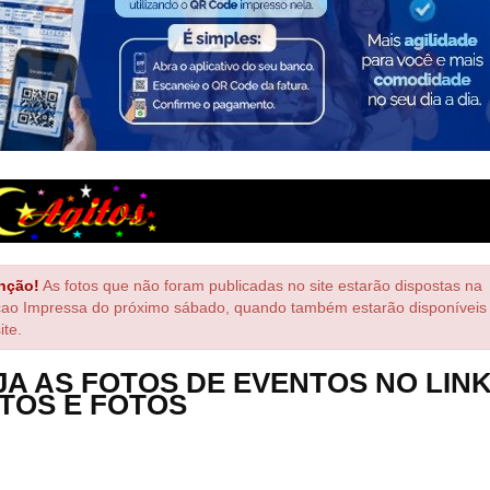
nção!
As fotos que não foram publicadas no site estarão dispostas na
çao Impressa do próximo sábado, quando também estarão disponíveis
ite.
JA AS FOTOS DE EVENTOS NO LIN
TOS E FOTOS