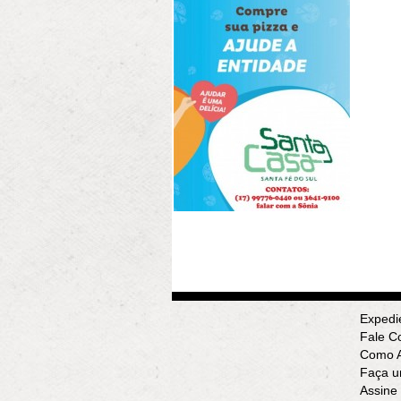
Expedi
Fale C
Como A
Faça u
Assine