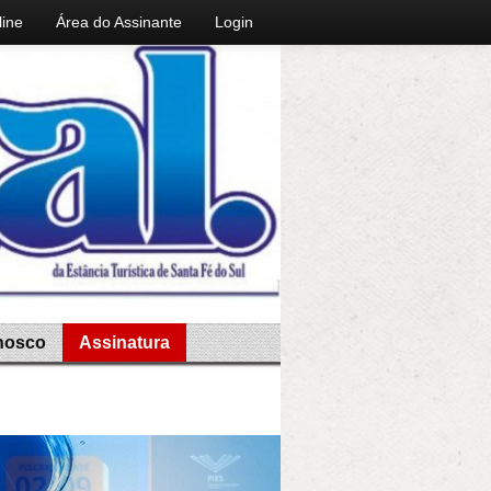
line
Área do Assinante
Login
nosco
Assinatura