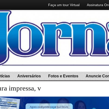
Faça um tour Virtual
Assinatura On
tícias
Aniversários
Fotos e Eventos
Anuncie Co
ura impressa, você ganha