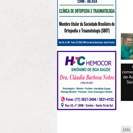
comem
de A
San
JAN