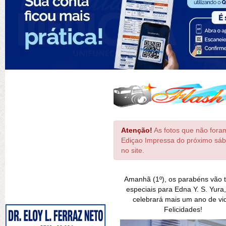
Atenção!
As fotos que não foram
Ediçao Impressa do próximo sáb
no site.
Amanhã (1º), os parabéns vão 
especiais para Edna Y. S. Yura
celebrará mais um ano de vi
Felicidades!