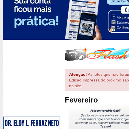
Atenção!
As fotos que não foram
Ediçao Impressa do próximo sáb
no site.
Fevereiro