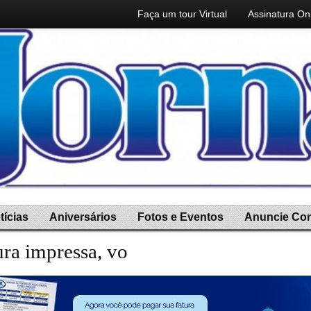
Faça um tour Virtual
Assinatura On
tícias
Aniversários
Fotos e Eventos
Anuncie Co
ra impressa, você ganha a assin