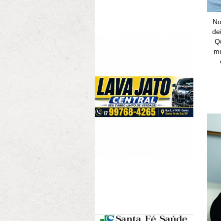
No
de
Qu
mu