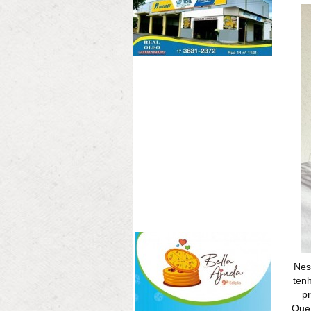
Nes
tenh
pr
Que