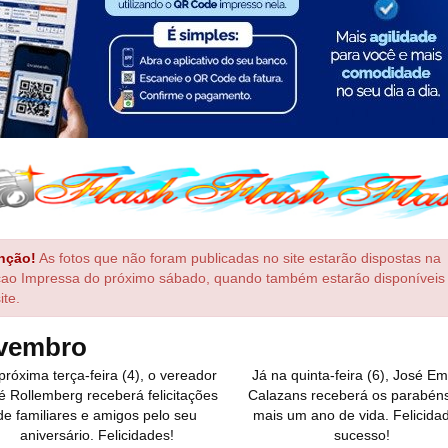
nção!
As fotos que não foram publicadas no site estarão dispostas na
çao Impressa do próximo sábado, quando também estarão disponíveis
ite.
vembro
próxima terça-feira (4), o vereador
Já na quinta-feira (6), José Em
é Rollemberg receberá felicitações
Calazans receberá os parabéns
de familiares e amigos pelo seu
mais um ano de vida. Felicida
aniversário. Felicidades!
sucesso!