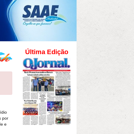
Última Edição
ídio
 por
de e