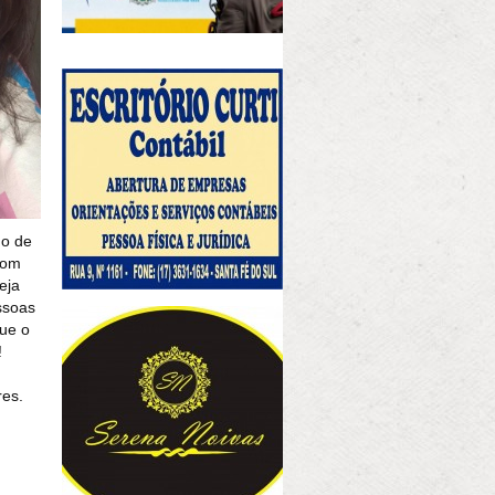
no de
com
eja
ssoas
ue o
!
res.