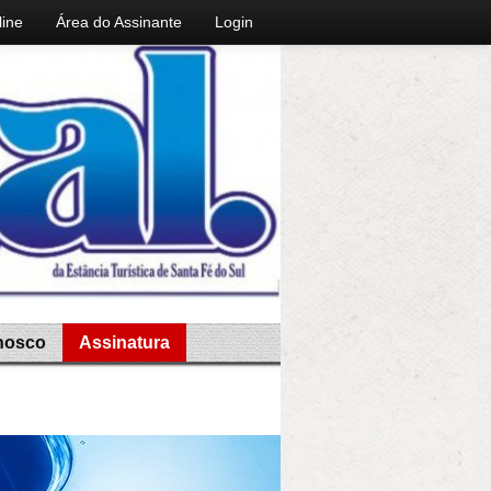
line
Área do Assinante
Login
nosco
Assinatura