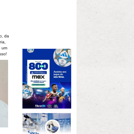
o, da
ia,
s um
sso!