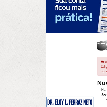
Ate
Edi
no s
No
Na 
Jos