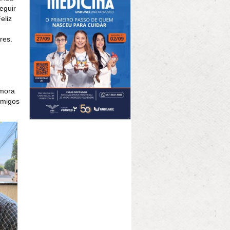
eguir
eliz
res.
emora
amigos