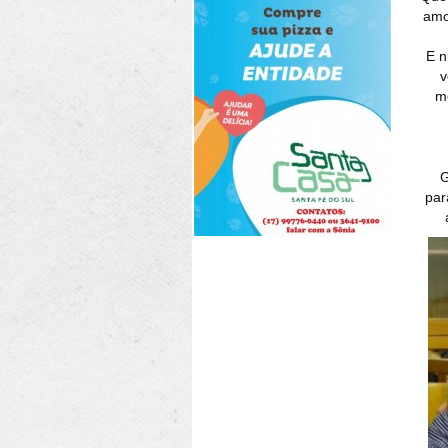
amo
E n
v
me
G
par