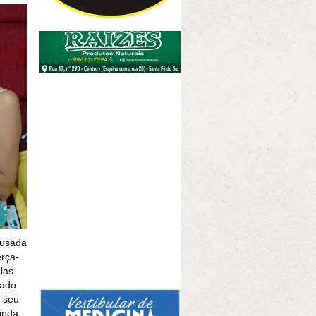
 usada
erça-
las
zado
o seu
ainda