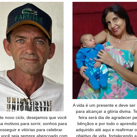
A vida é um presente e deve ser
para alcançar a glória divina. T
te novo ciclo, desejamos que você
feira será dia de agradecer pe
a motivos para sorrir, sonhos para
bênçãos e por todo o aprendi
osseguir e vitórias para celebrar.
adquirido até aqui e reafirmar 
 você seja sempre abençoado com
objetivo de vida, fortalecendo 