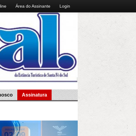
line
Área do Assinante
Login
nosco
Assinatura