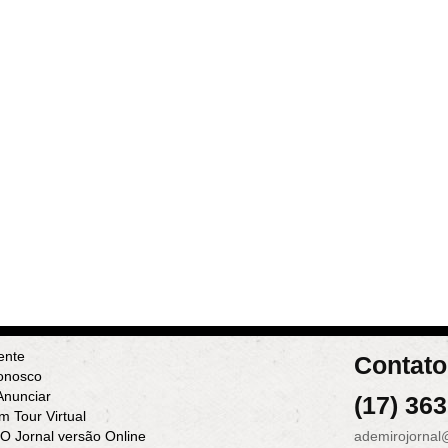
ente
Contato
onosco
nunciar
(17) 36
m Tour Virtual
 O Jornal versão Online
ademirojornal