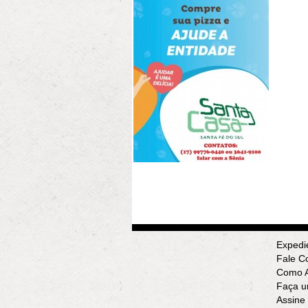
Expedi
Fale C
Como A
Faça u
Assine