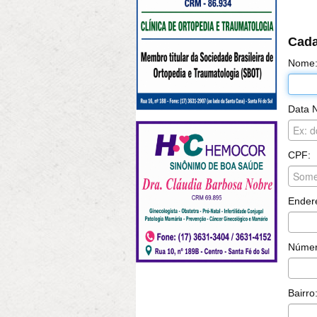
Cada
Nome
Data 
CPF:
Ender
Númer
Bairro