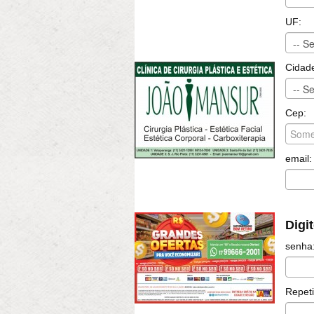
UF:
Cidad
Cep:
email:
Digi
senha
Repeti