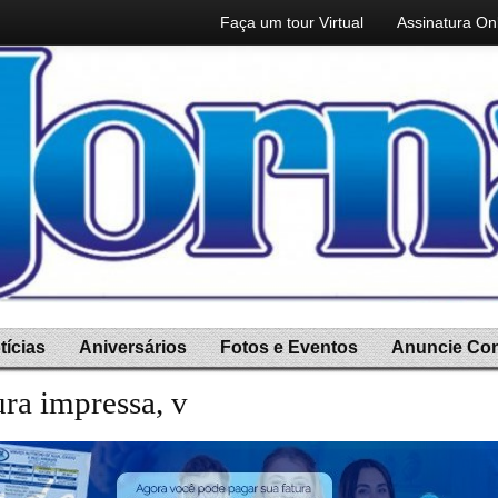
Faça um tour Virtual
Assinatura On
tícias
Aniversários
Fotos e Eventos
Anuncie Co
ura impressa, você ganha