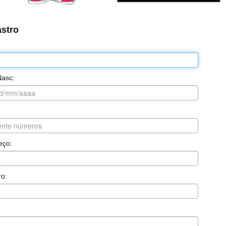
stro
:
Nasc:
eço:
o:
: