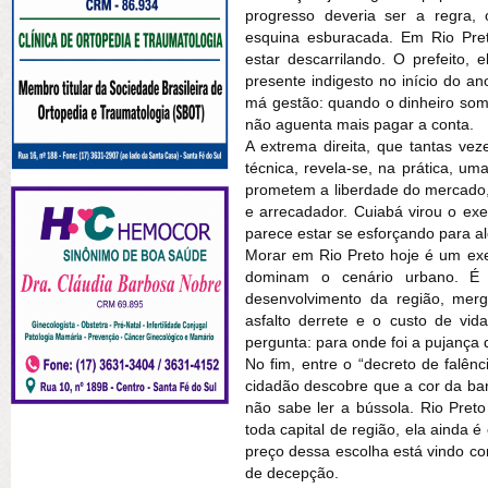
progresso deveria ser a regra,
esquina esburacada. Em Rio Pret
estar descarrilando. O prefeito, 
presente indigesto no início do a
má gestão: quando o dinheiro some
não aguenta mais pagar a conta.
A extrema direita, que tantas ve
técnica, revela-se, na prática, um
prometem a liberdade do mercado,
e arrecadador. Cuiabá virou o exe
parece estar se esforçando para a
Morar em Rio Preto hoje é um exer
dominam o cenário urbano. É 
desenvolvimento da região, merg
asfalto derrete e o custo de vi
pergunta: para onde foi a pujança
No fim, entre o “decreto de falênc
cidadão descobre que a cor da ba
não sabe ler a bússola. Rio Pre
toda capital de região, ela ainda 
preço dessa escolha está vindo c
de decepção.