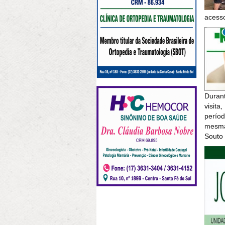
acesso
Duran
visita
períod
mesma
Souto 