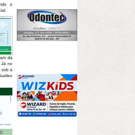
endo o
ial.
ram da
. Já no
, sob a
uellen
.