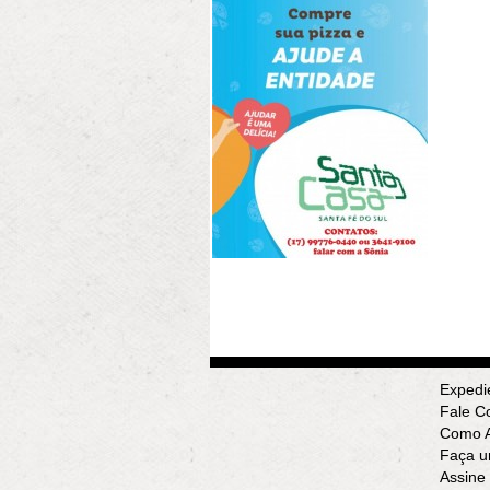
Expedi
Fale C
Como A
Faça u
Assine