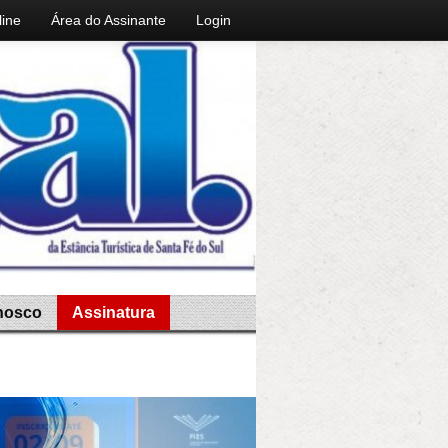
line
Área do Assinante
Login
nosco
Assinatura