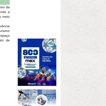
tivo da
endo a
do meio
evância
turismo
 espaço
nto de