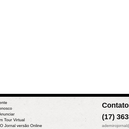
ente
Contato
onosco
nunciar
(17) 36
m Tour Virtual
 O Jornal versão Online
ademirojornal