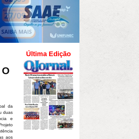
Última Edição
 O
pal da
eu duas
cia e
rojeto
tência
as aos