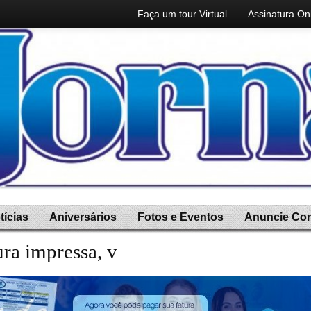
Faça um tour Virtual
Assinatura On
tícias
Aniversários
Fotos e Eventos
Anuncie Co
ura impressa, você ganha a