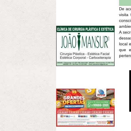
De aco
visit
consci
ambie
A secr
dessas
local 
que e
perten