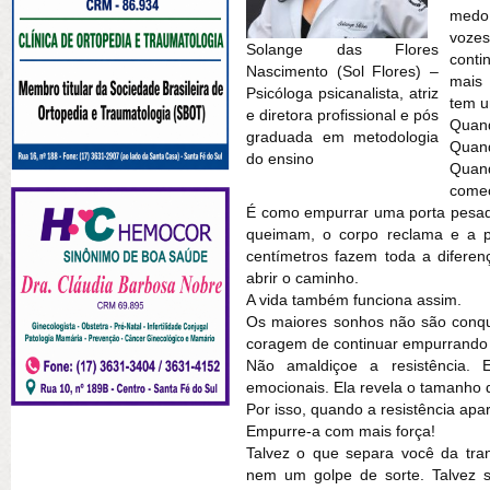
medo,
vozes
Solange das Flores
conti
Nascimento (Sol Flores) –
mais 
Psicóloga psicanalista, atriz
tem u
e diretora profissional e pós
Quan
graduada em metodologia
Quan
do ensino
Quan
começ
É como empurrar uma porta pesad
queimam, o corpo reclama e a p
centímetros fazem toda a diferen
abrir o caminho.
A vida também funciona assim.
Os maiores sonhos não são conqu
coragem de continuar empurrando
Não amaldiçoe a resistência. 
emocionais. Ela revela o tamanho d
Por isso, quando a resistência apar
Empurre-a com mais força!
Talvez o que separa você da tran
nem um golpe de sorte. Talvez s