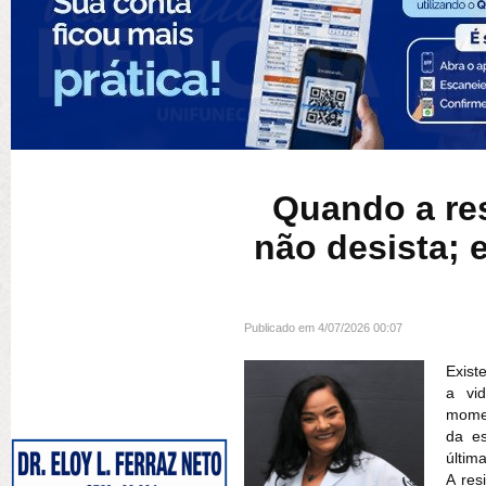
Quando a res
não desista;
Publicado em 4/07/2026 00:07
Exist
a vi
momen
da es
últim
A res