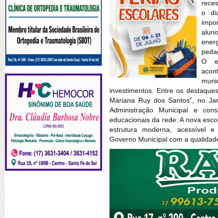
reces
o di
impor
alun
ener
peda
O en
acon
muni
investimentos. Entre os destaque
Mariana Ruy dos Santos”, no Jar
Administração Municipal e co
educacionais da rede. A nova esco
estrutura moderna, acessível e
Governo Municipal com a qualidade