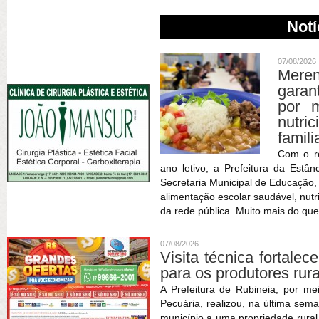
Notí
07/08/2026
Meren
garan
por m
nutric
famili
Com o r
ano letivo, a Prefeitura da Estâ
Secretaria Municipal de Educação
alimentação escolar saudável, nutr
da rede pública. Muito mais do que
07/08/2026
Visita técnica fortale
para os produtores rur
A Prefeitura de Rubineia, por me
Pecuária, realizou, na última sema
município a uma propriedade rura