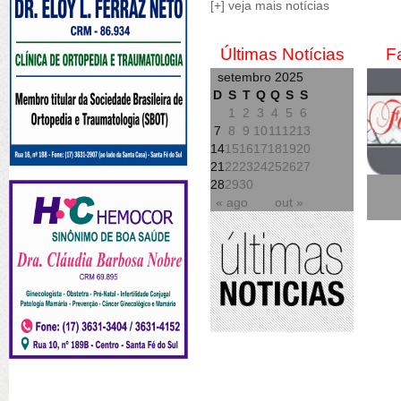
[+] veja mais notícias
Últimas Notícias
F
setembro 2025
D
S
T
Q
Q
S
S
1
2
3
4
5
6
7
8
9
10
11
12
13
14
15
16
17
18
19
20
21
22
23
24
25
26
27
28
29
30
« ago
out »