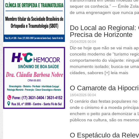
transformava em belas moedas de 
sequer os conhecia.” — Émile Zol
de uma engrenagem que nunca pa
Do Local ao Regional:
Precisa de Horizonte
25/04/2026 00:04
Diz-se hoje que não se vai mais a
conceito moderno de “turismo regi
comportamento do viajante: ningu
monumento isolado; busca-se uma e
cidades, sabores
[+] leia mais
O Camarote da Hipocri
18/04/2026 00:04
O cenário das festas populares no 
onde o cinismo é a moeda principal
enchem o peito para demonizar a L
públicos na cultura, são os mesmo
O Espetáculo da Relev