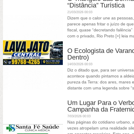
“Distância” Turística
21/03/2026 00:03
Dizem que o calor une as pessoas,
parece apenas fritar o juízo de q
fiscal, quase “decretando falência
com o privado, Rio Preto
[+] leia m
O Ecologista de Varand
Dentro)
14/03/2026 00:03
Diz o ditado que, para ser universa
acontece quando pintamos a aldeia
pureza da Terra: dos ares, mares e 
distante com uma legenda sobre “s
Um Lugar Para o Verbo
Campanha da Fraterni
7/03/2026 00:03
Nas páginas do cotidiano urbano, 
vezes atropelam uma realidade sil