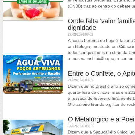
em encostas precárias. Este ano, a
(CNBB) traz ao centro do debate 
Onde falta ‘valor famili
dignidade
27/02/2026 00:02
A nossa heroína de hoje é Tatiana
em Biologia, mestrado em Ciências
todos conquistados no chão da Uni
a mesma instituição que, recenteme
Entre o Confete, o Api
21/02/2026 00:02
Dizem que no Brasil o ano só come
quarta-feira de cinzas, mas em 
a ressaca de fevereiro finalmente b
O brasileiro tirando o glitter do rost
O Metalúrgico e a Poei
14/02/2026 00:02
Dizem que a Sapucaí é o único lug