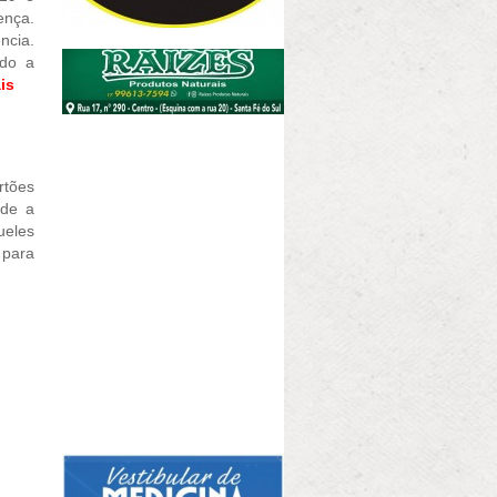
ença.
ncia.
ndo a
is
rtões
sde a
ueles
 para