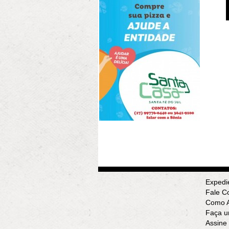
Expedi
Fale C
Como A
Faça u
Assine