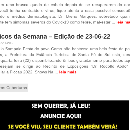
ram uma brusca queda de cabelo depois de se recuperarem da do
ocê tenha contraído o vírus, fique atenta a essa possível consequê
do o médico dermatologista, Dr. Breno Marques, sobretudo qua
te tem sintomas severos do Covid-19 como febre, mal-estar ...
leia ma
icos da Semana – Edição de 23-06-22
022 14:06
elo Sampaio Festa do povo Como não bastasse uma bela festa de po
os, a Prefeitura da Estância Turística de Santa Fé do Sul está, de
 quarta-feira (22) disponibilizando ônibus gratuitamente para todos aq
esejam se dirigir ao Recinto de Exposições “Dr. Rodolfo Abdo”
giar a Ficcap 2022. Shows Na ...
leia mais
ras Coberturas