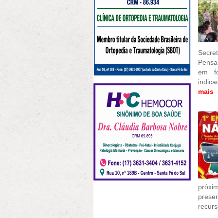
Secre
Pensa
em fo
indica
mais
próxi
prese
recurs