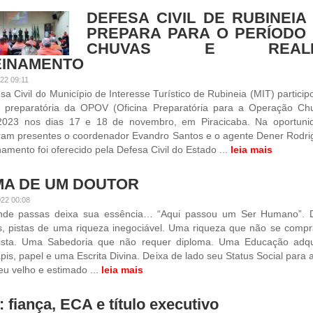
DEFESA CIVIL DE RUBINEIA
PREPARA PARA O PERÍODO
CHUVAS E REALI
EINAMENTO
22 09:11
sa Civil do Município de Interesse Turístico de Rubineia (MIT) particip
na preparatória da OPOV (Oficina Preparatória para a Operação Ch
2023 nos dias 17 e 18 de novembro, em Piracicaba. Na oportuni
eram presentes o coordenador Evandro Santos e o agente Dener Rodri
namento foi oferecido pela Defesa Civil do Estado ...
leia mais
MA DE UM DOUTOR
022 00:08
nde passas deixa sua essência… “Aqui passou um Ser Humano”. 
s, pistas de uma riqueza inegociável. Uma riqueza que não se compr
ista. Uma Sabedoria que não requer diploma. Uma Educação adqu
pis, papel e uma Escrita Divina. Deixa de lado seu Status Social para 
u velho e estimado ...
leia mais
 fiança, ECA e título executivo