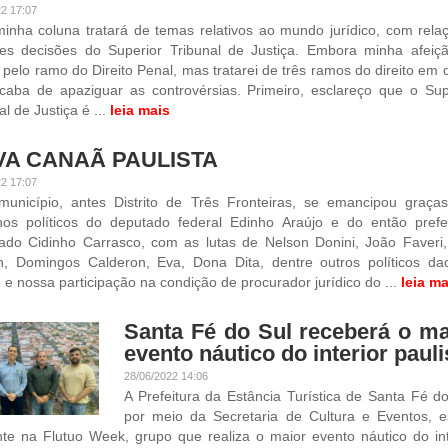
22 17:07
inha coluna tratará de temas relativos ao mundo jurídico, com rela
tes decisões do Superior Tribunal de Justiça. Embora minha afeiç
e pelo ramo do Direito Penal, mas tratarei de três ramos do direito em 
caba de apaziguar as controvérsias. Primeiro, esclareço que o Sup
al de Justiça é ...
leia mais
A CANAÃ PAULISTA
22 17:07
município, antes Distrito de Três Fronteiras, se emancipou graça
lhos políticos do deputado federal Edinho Araújo e do então prefe
ado Cidinho Carrasco, com as lutas de Nelson Donini, João Faveri,
, Domingos Calderon, Eva, Dona Dita, dentre outros políticos da
to e nossa participação na condição de procurador jurídico do ...
leia ma
Santa Fé do Sul receberá o ma
evento náutico do interior pauli
28/06/2022 14:06
A Prefeitura da Estância Turística de Santa Fé do
por meio da Secretaria de Cultura e Eventos, e
te na Flutuo Week, grupo que realiza o maior evento náutico do int