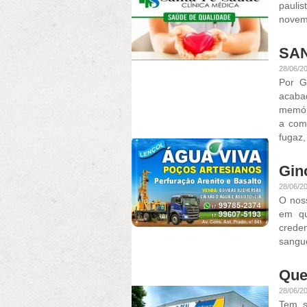
paulis
novemb
SAN
28/06/2
Por G
acaba
memóri
a come
fugaz,
Gin
28/06/2
O nos
em qu
crede
sangue
Que
28/06/2
Tem s