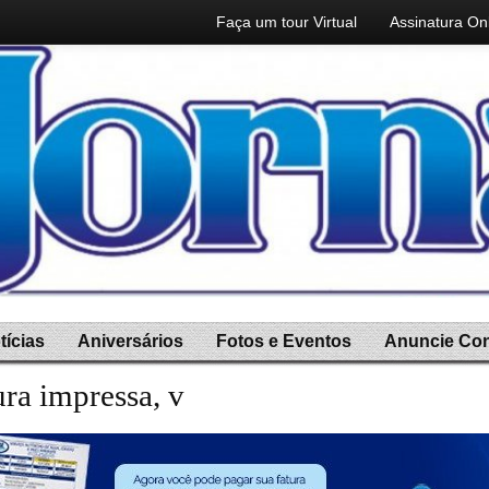
Faça um tour Virtual
Assinatura On
tícias
Aniversários
Fotos e Eventos
Anuncie Co
ura impressa, você ganha