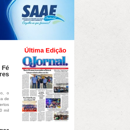
Última Edição
 Fé
res
no, o
ca de
ertos
0 mil