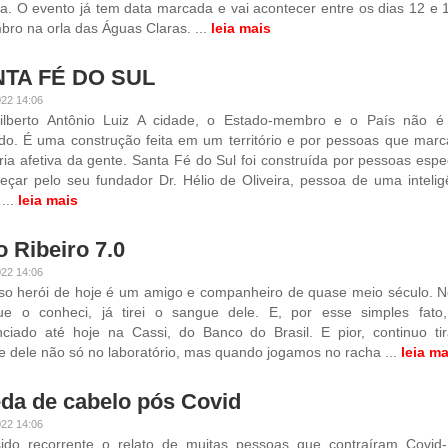
ta. O evento já tem data marcada e vai acontecer entre os dias 12 e 
ro na orla das Águas Claras. ...
leia mais
TA FÉ DO SUL
022 14:06
ilberto Antônio Luiz A cidade, o Estado-membro e o País não é
do. É uma construção feita em um território e por pessoas que mar
a afetiva da gente. Santa Fé do Sul foi construída por pessoas espec
çar pelo seu fundador Dr. Hélio de Oliveira, pessoa de uma intelig
 ...
leia mais
o Ribeiro 7.0
022 14:06
so herói de hoje é um amigo e companheiro de quase meio século. N
e o conheci, já tirei o sangue dele. E, por esse simples fato
nciado até hoje na Cassi, do Banco do Brasil. E pior, continuo ti
 dele não só no laboratório, mas quando jogamos no racha ...
leia ma
da de cabelo pós Covid
022 14:06
ido recorrente o relato de muitas pessoas que contraíram Covid