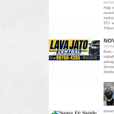
8/07/20
Hoje m
recen
inclin
STJ a
Tribun
NOV
1/07/20
Esse 
traba
advog
Suman
distri
presen