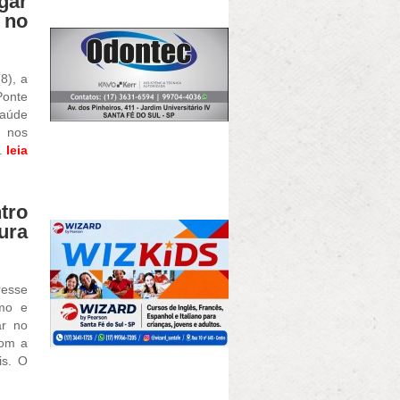
gar
 no
8), a
Ponte
Saúde
 nos
..
leia
tro
ura
resse
smo e
ar no
com a
is. O