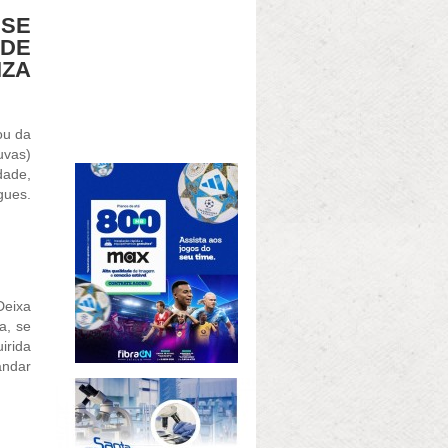
 SE
 DE
ZA
ou da
uvas)
dade,
gues.
Deixa
a, se
irida
andar