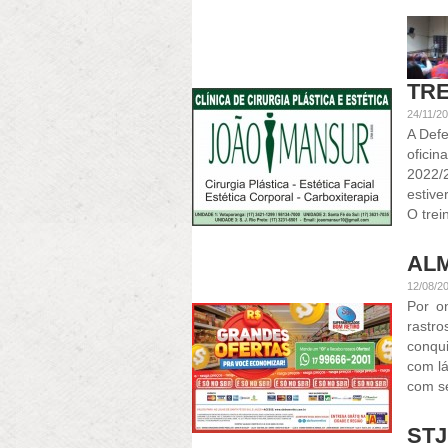
TR
24/11/20
A Defe
ofici
2022/
estiv
O trei
AL
12/08/2
Por o
rastro
conqu
com lá
com se
STJ: