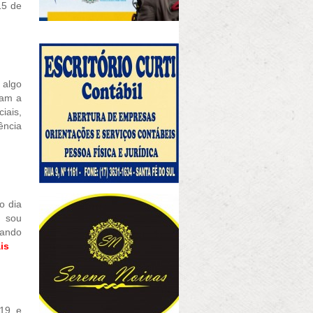
15 de
 algo
cam a
iais,
ência
o dia
, sou
rando
is
-19 e