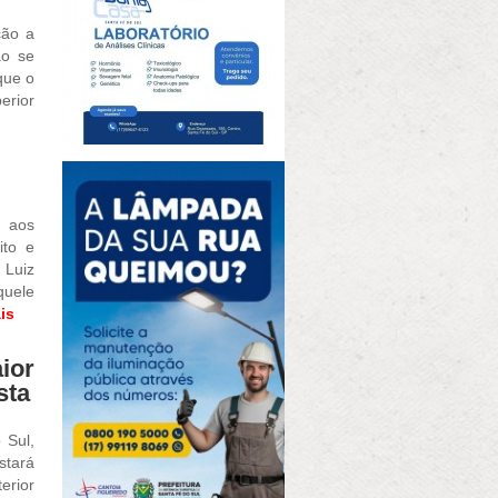
ção a
ão se
que o
erior
s aos
ito e
 Luiz
quele
is
ior
sta
 Sul,
stará
erior