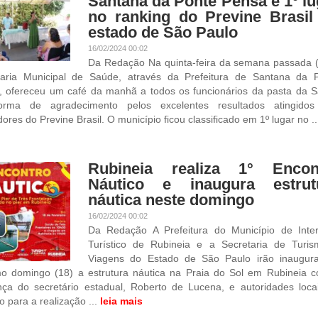
Santana da Ponte Pensa é 1º lu
no ranking do Previne Brasil
estado de São Paulo
16/02/2024 00:02
Da Redação Na quinta-feira da semana passada (
taria Municipal de Saúde, através da Prefeitura de Santana da 
, ofereceu um café da manhã a todos os funcionários da pasta da 
rma de agradecimento pelos excelentes resultados atingidos
dores do Previne Brasil. O município ficou classificado em 1º lugar no .
Rubineia realiza 1° Encon
Náutico e inaugura estrut
náutica neste domingo
16/02/2024 00:02
Da Redação A Prefeitura do Município de Inte
Turístico de Rubineia e a Secretaria de Turi
Viagens do Estado de São Paulo irão inaugur
mo domingo (18) a estrutura náutica na Praia do Sol em Rubineia 
nça do secretário estadual, Roberto de Lucena, e autoridades loca
o para a realização ...
leia mais