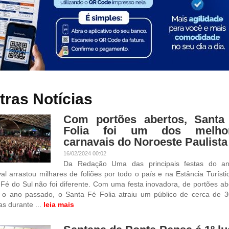
tras Notícias
Com portões abertos, Santa
Folia foi um dos melho
carnavais do Noroeste Paulista
16/02/2024 00:02
Da Redação Uma das principais festas do a
al arrastou milhares de foliões por todo o país e na Estância Turísti
Fé do Sul não foi diferente. Com uma festa inovadora, de portões ab
 o ano passado, o Santa Fé Folia atraiu um público de cerca de 3
s durante ...
leia mais