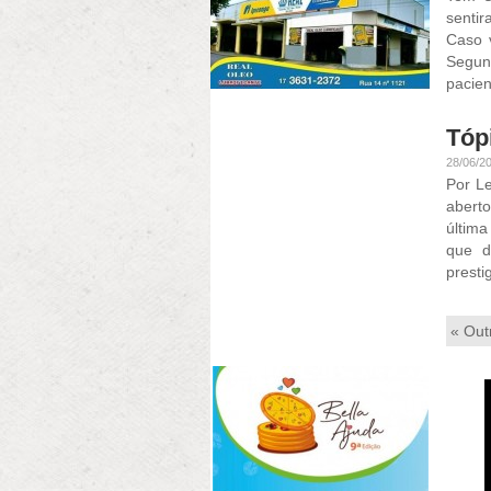
senti
Caso v
Segun
pacien
Tóp
28/06/2
Por L
abert
última
que d
presti
« Out