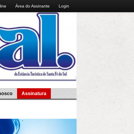
line
Área do Assinante
Login
nosco
Assinatura