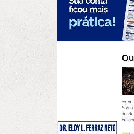
Ou
carnav
Santa 
desde
pessoa