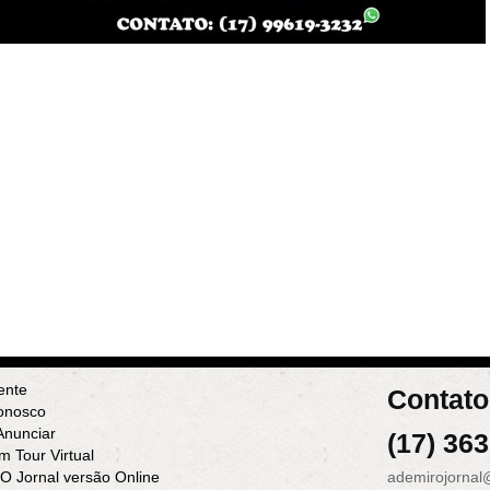
ente
Contato
onosco
nunciar
(17) 36
m Tour Virtual
 O Jornal versão Online
ademirojornal