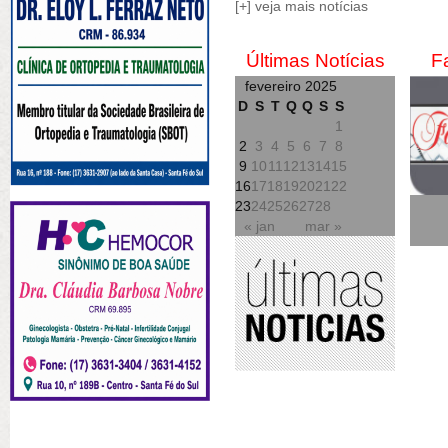
[+] veja mais notícias
Últimas Notícias
F
fevereiro 2025
D
S
T
Q
Q
S
S
1
2
3
4
5
6
7
8
9
10
11
12
13
14
15
16
17
18
19
20
21
22
23
24
25
26
27
28
« jan
mar »