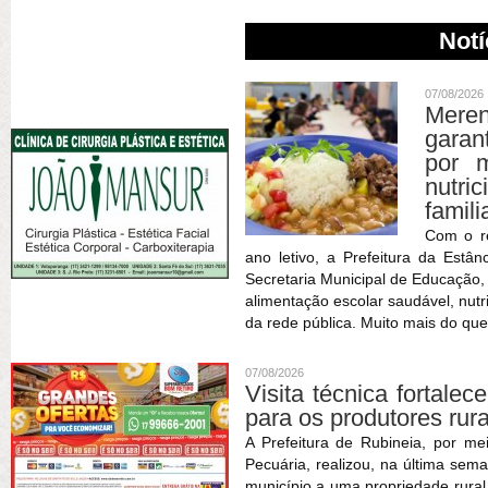
Notí
07/08/2026
Meren
garan
por m
nutric
famili
Com o r
ano letivo, a Prefeitura da Estâ
Secretaria Municipal de Educação
alimentação escolar saudável, nutr
da rede pública. Muito mais do que
07/08/2026
Visita técnica fortale
para os produtores rur
A Prefeitura de Rubineia, por me
Pecuária, realizou, na última sema
município a uma propriedade rura