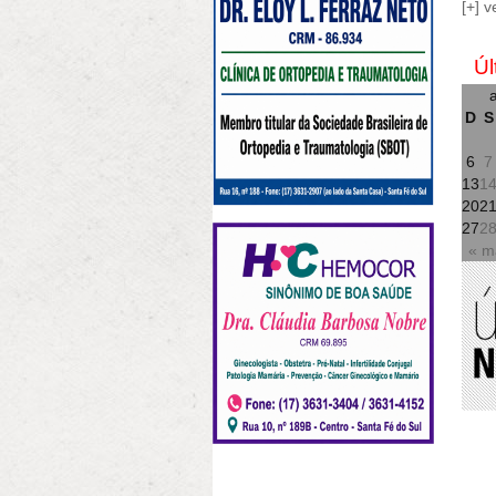
[+] v
Úl
a
D
S
6
7
13
1
20
2
27
2
« m