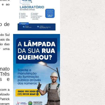
o e ao
o de
 do Sul
nais da
ção das
ar uma
ato
Três
es e
l com a
alizado
atrick
iveram