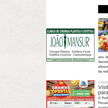
ano le
Secret
alimen
da red
07/08/2
Visi
para
A Pre
Pecuár
munic