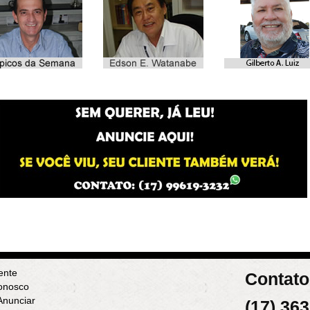
ente
Contato
onosco
nunciar
(17) 36