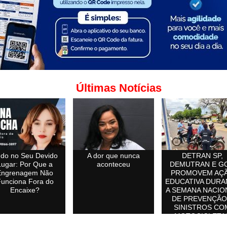
Últimas Notícias
do no Seu Devido
A dor que nunca
DETRAN SP,
Lugar: Por Que a
aconteceu
DEMUTRAN E G
Engrenagem Não
PROMOVEM AÇ
unciona Fora do
EDUCATIVA DURA
Encaixe?
A SEMANA NACIO
DE PREVENÇÃO
SINISTROS CO
MOTOCICLETA