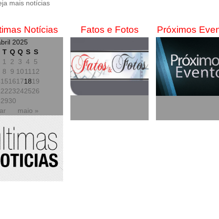
eja mais notícias
timas Notícias
Fatos e Fotos
Próximos Eve
bril 2025
T
Q
Q
S
S
1
2
3
4
5
8
9
10
11
12
4
15
16
17
18
19
1
22
23
24
25
26
8
29
30
ar
maio »