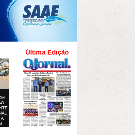
Última Edição
CM
ÃO
NTE
NAL
 A
M
S