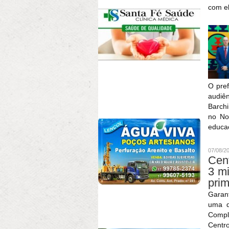
com e
O pre
audiê
Barchi
no No
educaç
07/08/2
Cent
3 mi
prim
Garant
uma d
Compl
Cent