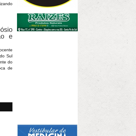
izando
ósio
ão e
ocente
 do Sul
ente do
oca de