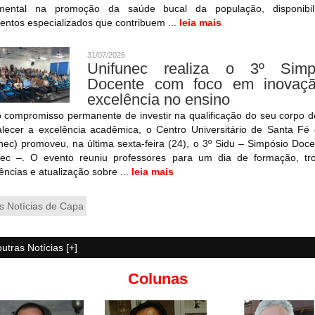
mental na promoção da saúde bucal da população, disponibil
entos especializados que contribuem ...
leia mais
31/07/2026
Unifunec realiza o 3º Simp
Docente com foco em inovaç
excelência no ensino
 compromisso permanente de investir na qualificação do seu corpo d
alecer a excelência acadêmica, o Centro Universitário de Santa Fé
nec) promoveu, na última sexta-feira (24), o 3º Sidu – Simpósio Doc
nec –. O evento reuniu professores para um dia de formação, tr
ências e atualização sobre ...
leia mais
s Notícias de Capa
outras Notícias [+]
Colunas