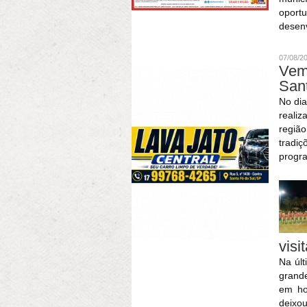
oport
desenv
07/08/2
Vem
San
No dia
realiz
região
tradi
progra
visi
Na últ
grande
em ho
deixo