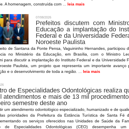
le. A homenagem, construída com ...
leia mais
07/08/2026
Prefeitos discutem com Ministr
Educação a implantação do Insti
Federal e da Universidade Feder
Noroeste Paulista
feito de Santana da Ponte Pensa, Vaguininho Hernandes, participou 
ncia no Ministério da Educação, em Brasília, com o Ministro Le
ni para discutir a implantação do Instituto Federal e da Universidade 
roeste Paulista, um projeto que representa um importante avanço 
ão e o desenvolvimento de toda a região. ...
leia mais
026
ro de Especialidades Odontológicas realiza 
l atendimentos e mais de 13 mil procediment
eiro semestre deste ano
ir um atendimento odontológico especializado, humanizado e de qual
as prioridades da Prefeitura da Estância Turística de Santa Fé d
ementando os serviços oferecidos nas Unidades de Saúde da Famí
ro de Especialidades Odontológicas (CEO) desempenha um 