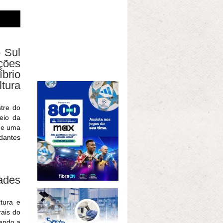
 Sul
ções
brio
ltura
tre do
meio da
 de uma
udantes
dades
tura e
rais do
ando a