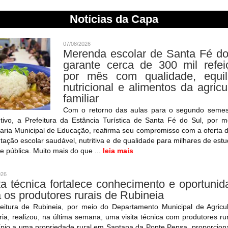
Notícias da Capa
07/08/2026
Merenda escolar de Santa Fé do
garante cerca de 300 mil refei
por mês com qualidade, equilí
nutricional e alimentos da agricu
familiar
Com o retorno das aulas para o segundo semes
tivo, a Prefeitura da Estância Turística de Santa Fé do Sul, por 
aria Municipal de Educação, reafirma seu compromisso com a oferta
tação escolar saudável, nutritiva e de qualidade para milhares de est
e pública. Muito mais do que ...
leia mais
026
ta técnica fortalece conhecimento e oportuni
 os produtores rurais de Rubineia
feitura de Rubineia, por meio do Departamento Municipal de Agricul
ia, realizou, na última semana, uma visita técnica com produtores ru
ípio a uma propriedade rural em Santana da Ponte Pensa, proporcion