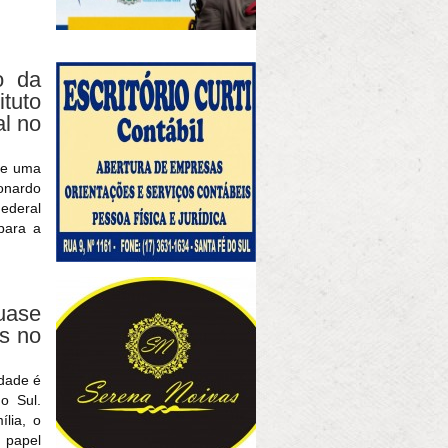
o da
tuto
al no
de uma
onardo
Federal
para a
quase
os no
idade é
o Sul.
lia, o
papel