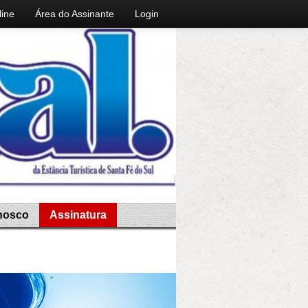
line
Área do Assinante
Login
nosco
Assinatura