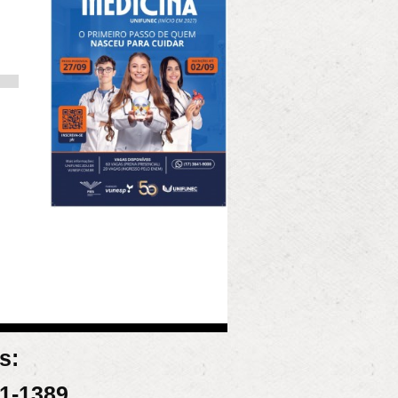
s:
31-1389