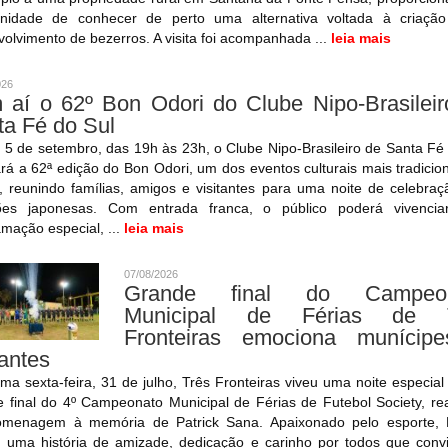
unidade de conhecer de perto uma alternativa voltada à criaçã
olvimento de bezerros. A visita foi acompanhada ...
leia mais
026
 aí o 62º Bon Odori do Clube Nipo-Brasileir
ta Fé do Sul
 5 de setembro, das 19h às 23h, o Clube Nipo-Brasileiro de Santa Fé
ará a 62ª edição do Bon Odori, um dos eventos culturais mais tradicio
, reunindo famílias, amigos e visitantes para uma noite de celebra
ções japonesas. Com entrada franca, o público poderá vivenci
mação especial, ...
leia mais
07/08/2026
Grande final do Campeon
Municipal de Férias de 
Fronteiras emociona munícip
tantes
ima sexta-feira, 31 de julho, Três Fronteiras viveu uma noite especia
 final do 4º Campeonato Municipal de Férias de Futebol Society, re
menagem à memória de Patrick Sana. Apaixonado pelo esporte, P
u uma história de amizade, dedicação e carinho por todos que conv