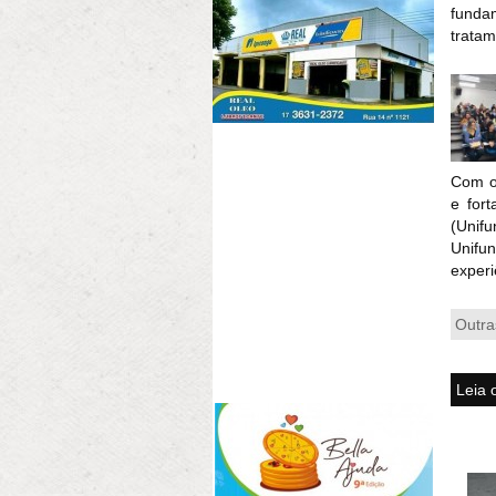
funda
tratam
Com o
e fort
(Unifu
Unifu
experi
Outra
Leia 