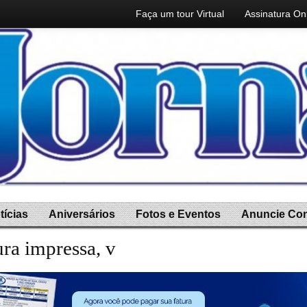
Faça um tour Virtual
Assinatura On
tícias
Aniversários
Fotos e Eventos
Anuncie Co
ura impressa, você ganha a