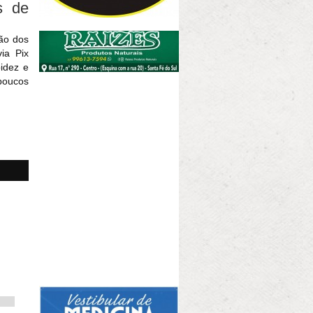
s de
ão dos
ia Pix
pidez e
poucos