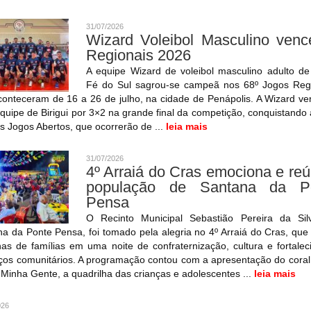
31/07/2026
Wizard Voleibol Masculino venc
Regionais 2026
A equipe Wizard de voleibol masculino adulto de
Fé do Sul sagrou-se campeã nos 68º Jogos Regi
onteceram de 16 a 26 de julho, na cidade de Penápolis. A Wizard v
equipe de Birigui por 3×2 na grande final da competição, conquistando
s Jogos Abertos, que ocorrerão de ...
leia mais
31/07/2026
4º Arraiá do Cras emociona e re
população de Santana da P
Pensa
O Recinto Municipal Sebastião Pereira da Sil
a da Ponte Pensa, foi tomado pela alegria no 4º Arraiá do Cras, que
as de famílias em uma noite de confraternização, cultura e fortale
ços comunitários. A programação contou com a apresentação do cora
Minha Gente, a quadrilha das crianças e adolescentes ...
leia mais
026