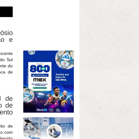
ósio
ão e
ocente
 do Sul
ente do
oca de
l de
o de
ento
ito de
ão com
hecida