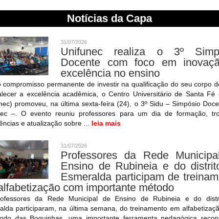
Notícias da Capa
31/07/2026
Unifunec realiza o 3º Simp
Docente com foco em inovaç
excelência no ensino
 compromisso permanente de investir na qualificação do seu corpo d
alecer a excelência acadêmica, o Centro Universitário de Santa Fé
nec) promoveu, na última sexta-feira (24), o 3º Sidu – Simpósio Doc
nec –. O evento reuniu professores para um dia de formação, tr
ências e atualização sobre ...
leia mais
31/07/2026
Professores da Rede Municipa
Ensino de Rubineia e do distrit
Esmeralda participam de treinam
alfabetização com importante método
ofessores da Rede Municipal de Ensino de Rubineia e do distr
alda participaram, na última semana, do treinamento em alfabetizaç
odo das Boquinhas, uma importante ferramenta pedagógica recon