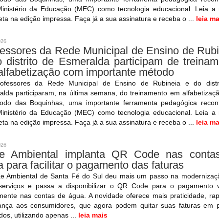
Ministério da Educação (MEC) como tecnologia educacional. Leia a n
ta na edição impressa. Faça já a sua assinatura e receba o ...
leia ma
026
fessores da Rede Municipal de Ensino de Rubi
 distrito de Esmeralda participam de treina
alfabetização com importante método
ofessores da Rede Municipal de Ensino de Rubineia e do distr
alda participaram, na última semana, do treinamento em alfabetizaç
odo das Boquinhas, uma importante ferramenta pedagógica recon
Ministério da Educação (MEC) como tecnologia educacional. Leia a n
ta na edição impressa. Faça já a sua assinatura e receba o ...
leia ma
026
e Ambiental implanta QR Code nas conta
 para facilitar o pagamento das faturas
e Ambiental de Santa Fé do Sul deu mais um passo na modernizaç
serviços e passa a disponibilizar o QR Code para o pagamento v
mente nas contas de água. A novidade oferece mais praticidade, ra
ança aos consumidores, que agora podem quitar suas faturas em 
os, utilizando apenas ...
leia mais