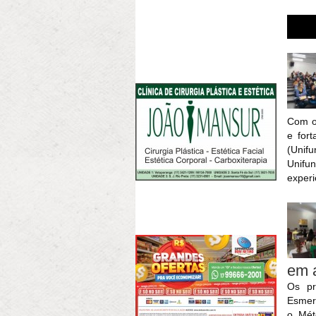
Com o
e fort
(Unifu
Unifu
experi
em 
Os pr
Esmer
o Mét