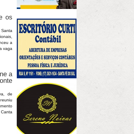
e os
 Santa
onais,
enceu a
 a vaga
úne a
onte
va, de
 reuniu
cimento
l Canta