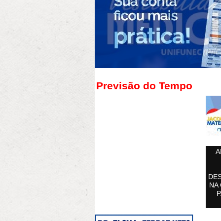
Previsão do Tempo
A
DE
NA 
P