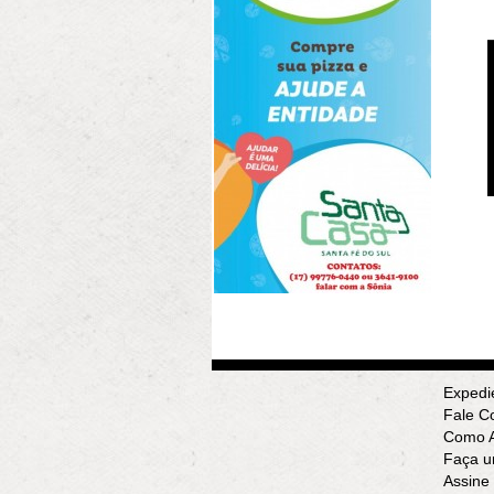
Expedi
Fale C
Como A
Faça u
Assine