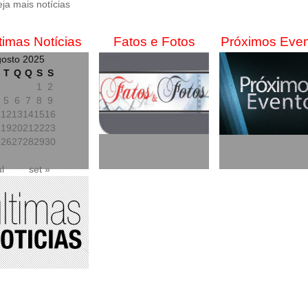
eja mais notícias
POPULAÇÃO
timas Notícias
Fatos e Fotos
Próximos Eve
osto 2025
T
Q
Q
S
S
1
2
5
6
7
8
9
1
12
13
14
15
16
8
19
20
21
22
23
5
26
27
28
29
30
ul
set »