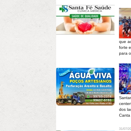
que ac
forte 
para o
Santan
centen
dos la
Canta 
31/07/2