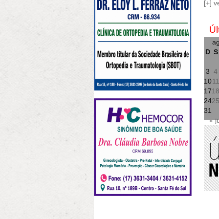
[+] v
Úl
ag
D
S
3
4
10
1
17
1
24
2
31
« j