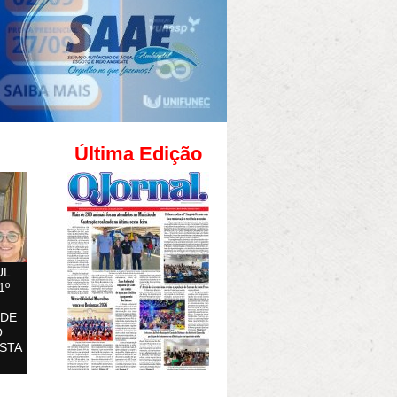
Última Edição
UL
1º
 DE
O
STA