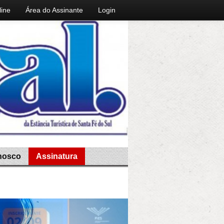
line
Área do Assinante
Login
nosco
Assinatura