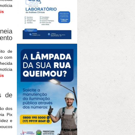
otícia
is
neia
mento
ito de
ão com
hecida
otícia
is
s de
ão dos
ia Pix
pidez e
poucos