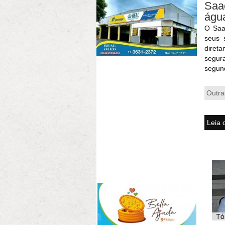
Saa
água
O Saa
seus 
direta
segur
segund
Outra
Leia 