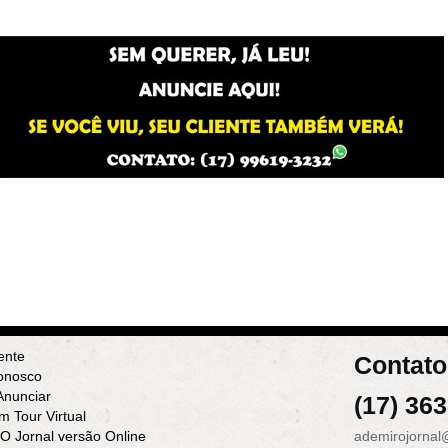
ente
Contato
onosco
nunciar
(17) 36
m Tour Virtual
 O Jornal versão Online
ademirojornal