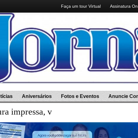
Faça um tour Virtual
Assinatura On
tícias
Aniversários
Fotos e Eventos
Anuncie Co
ura impressa, você ganha a