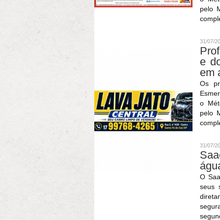
pelo 
comple
31/07/2
Pro
e do
em 
Os pr
Esmer
o Mét
pelo 
comple
31/07/2
Saa
água
O Saa
seus 
direta
segur
segund