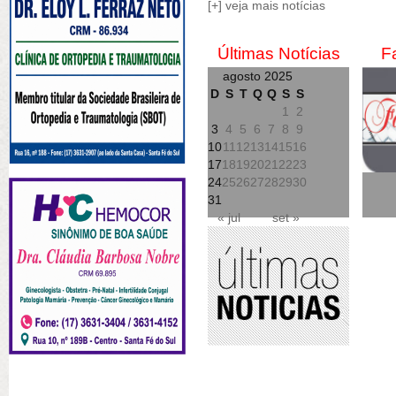
[+] veja mais notícias
Últimas Notícias
F
agosto 2025
D
S
T
Q
Q
S
S
1
2
3
4
5
6
7
8
9
10
11
12
13
14
15
16
17
18
19
20
21
22
23
24
25
26
27
28
29
30
31
« jul
set »