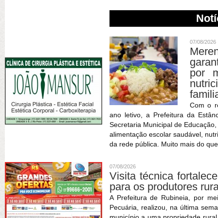
Notí
07/08/2026
Meren
garan
por m
nutric
famili
Com o r
ano letivo, a Prefeitura da Estâ
Secretaria Municipal de Educação
alimentação escolar saudável, nutr
da rede pública. Muito mais do que
07/08/2026
Visita técnica fortale
para os produtores rur
A Prefeitura de Rubineia, por me
Pecuária, realizou, na última sema
município a uma propriedade rura