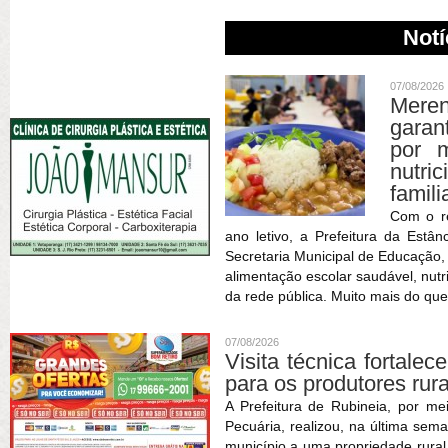
Notí
07/08/2026
Meren
garan
por m
nutric
famili
Com o r
ano letivo, a Prefeitura da Estâ
Secretaria Municipal de Educação
alimentação escolar saudável, nutr
da rede pública. Muito mais do que
07/08/2026
Visita técnica fortale
para os produtores rur
A Prefeitura de Rubineia, por me
Pecuária, realizou, na última sema
município a uma propriedade rura