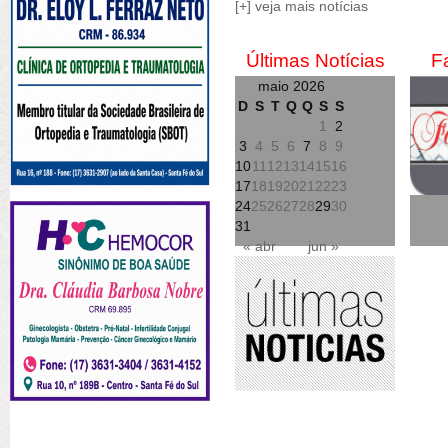
[+] veja mais notícias
Últimas Notícias
F
maio 2026
D
S
T
Q
Q
S
S
1
2
3
4
5
6
7
8
9
10
11
12
13
14
15
16
17
18
19
20
21
22
23
24
25
26
27
28
29
30
31
« abr
jun »