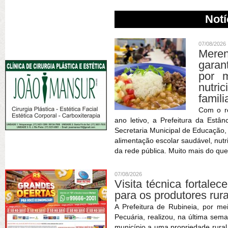
Notí
07/08/2026
Meren
garan
por m
nutric
famili
Com o r
ano letivo, a Prefeitura da Estâ
Secretaria Municipal de Educação
alimentação escolar saudável, nutr
da rede pública. Muito mais do que
07/08/2026
Visita técnica fortale
para os produtores rur
A Prefeitura de Rubineia, por me
Pecuária, realizou, na última sema
município a uma propriedade rura