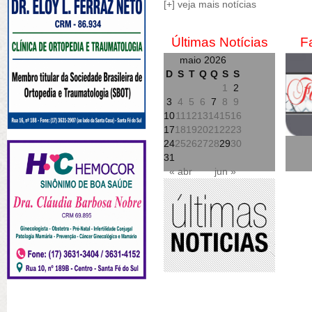
[+] veja mais notícias
Últimas Notícias
F
maio 2026
D
S
T
Q
Q
S
S
1
2
3
4
5
6
7
8
9
10
11
12
13
14
15
16
17
18
19
20
21
22
23
24
25
26
27
28
29
30
31
« abr
jun »