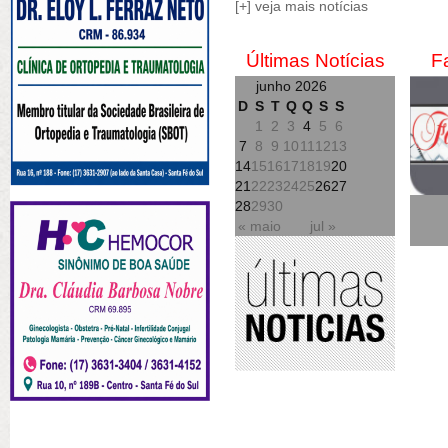
[+] veja mais notícias
Últimas Notícias
F
junho 2026
D
S
T
Q
Q
S
S
1
2
3
4
5
6
7
8
9
10
11
12
13
14
15
16
17
18
19
20
21
22
23
24
25
26
27
28
29
30
« maio
jul »