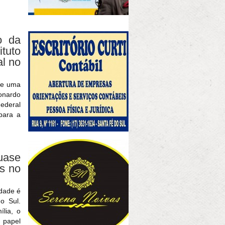
o da
tuto
al no
de uma
onardo
Federal
para a
quase
os no
idade é
o Sul.
lia, o
papel