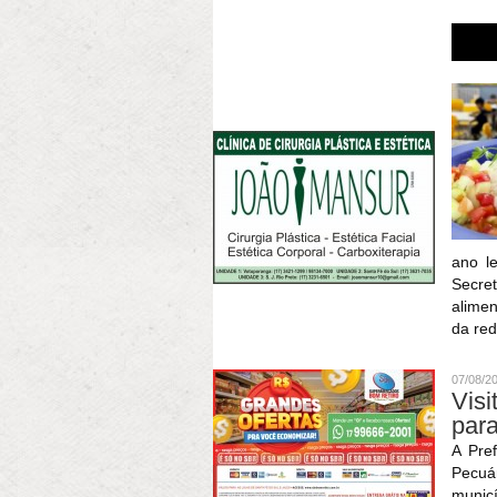
ano le
Secret
alimen
da red
07/08/2
Visi
para
A Pre
Pecuár
munic