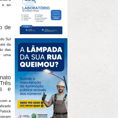
o e ao
o de
 do Sul
nais da
ção das
ar uma
ato
Três
es e
l com a
alizado
atrick
iveram