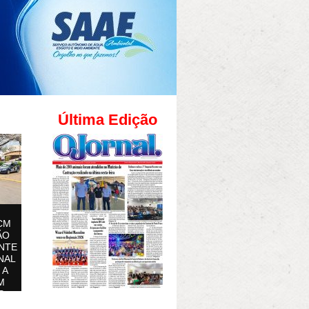
Última Edição
CM
ÃO
NTE
NAL
 A
M
S