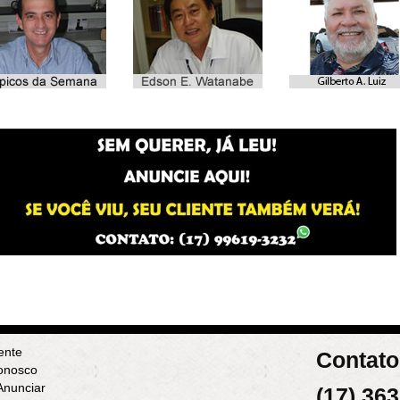
ente
Contato
onosco
nunciar
(17) 36