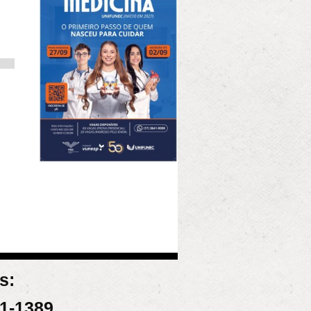
s:
31-1389