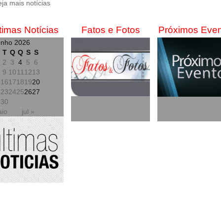
eja mais notícias
timas Notícias
Fatos e Fotos
Próximos Eve
unho 2026
T
Q
Q
S
S
2
3
4
5
6
9
10
11
12
13
5
16
17
18
19
20
2
23
24
25
26
27
9
30
aio
jul »