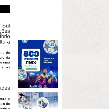
 Sul
ções
brio
ltura
tre do
meio da
 de uma
udantes
dades
tura e
rais do
ando a