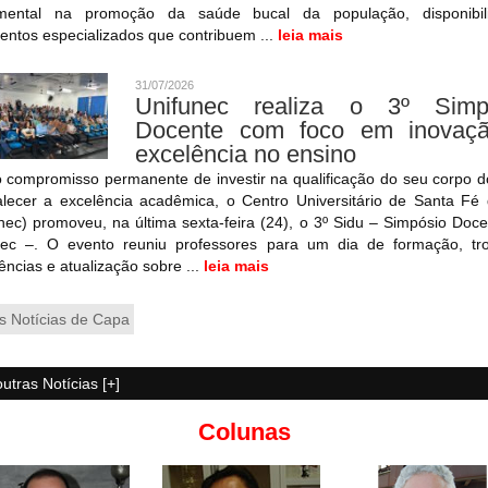
mental na promoção da saúde bucal da população, disponibil
entos especializados que contribuem ...
leia mais
31/07/2026
Unifunec realiza o 3º Simp
Docente com foco em inovaç
excelência no ensino
 compromisso permanente de investir na qualificação do seu corpo d
alecer a excelência acadêmica, o Centro Universitário de Santa Fé
nec) promoveu, na última sexta-feira (24), o 3º Sidu – Simpósio Doc
nec –. O evento reuniu professores para um dia de formação, tr
ências e atualização sobre ...
leia mais
s Notícias de Capa
outras Notícias [+]
Colunas