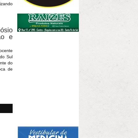
izando
ósio
ão e
ocente
 do Sul
ente do
oca de