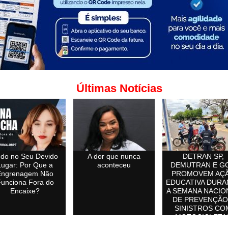
Últimas Notícias
do no Seu Devido
A dor que nunca
DETRAN SP,
Lugar: Por Que a
aconteceu
DEMUTRAN E G
Engrenagem Não
PROMOVEM AÇ
unciona Fora do
EDUCATIVA DURA
Encaixe?
A SEMANA NACIO
DE PREVENÇÃO
SINISTROS CO
MOTOCICLETA