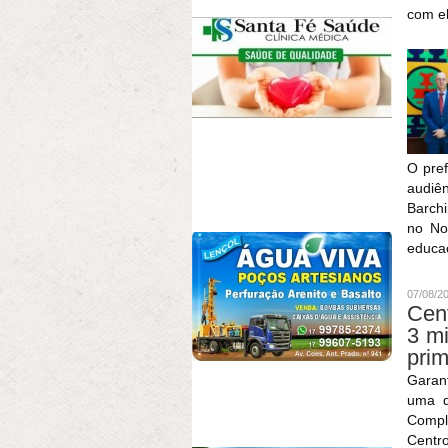
com e
O pre
audiê
Barchi
no No
educaç
07/08/2
Cent
3 mi
prim
Garant
uma d
Compl
Cent