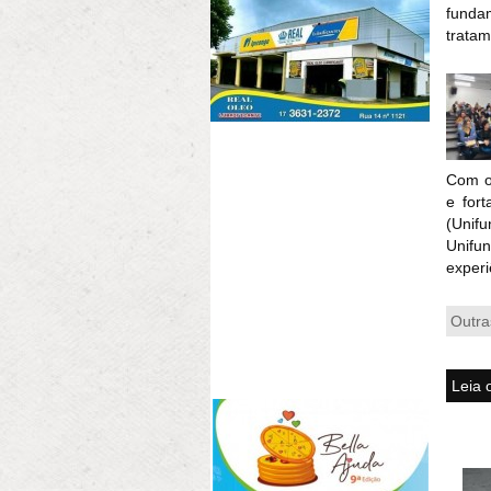
funda
tratam
Com o
e fort
(Unifu
Unifu
experi
Outra
Leia 