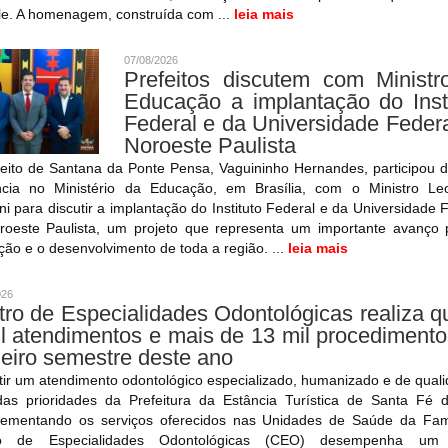
le. A homenagem, construída com ...
leia mais
07/08/2026
Prefeitos discutem com Ministr
Educação a implantação do Insti
Federal e da Universidade Feder
Noroeste Paulista
feito de Santana da Ponte Pensa, Vaguininho Hernandes, participou 
ncia no Ministério da Educação, em Brasília, com o Ministro Le
ni para discutir a implantação do Instituto Federal e da Universidade 
roeste Paulista, um projeto que representa um importante avanço 
ão e o desenvolvimento de toda a região. ...
leia mais
026
ro de Especialidades Odontológicas realiza 
l atendimentos e mais de 13 mil procediment
eiro semestre deste ano
ir um atendimento odontológico especializado, humanizado e de qual
as prioridades da Prefeitura da Estância Turística de Santa Fé d
ementando os serviços oferecidos nas Unidades de Saúde da Famí
ro de Especialidades Odontológicas (CEO) desempenha um 