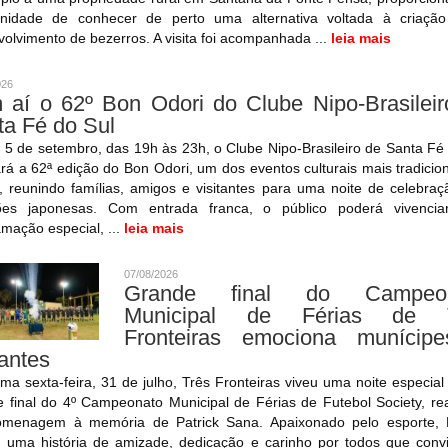
unidade de conhecer de perto uma alternativa voltada à criaçã
olvimento de bezerros. A visita foi acompanhada ...
leia mais
026
 aí o 62º Bon Odori do Clube Nipo-Brasileir
ta Fé do Sul
 5 de setembro, das 19h às 23h, o Clube Nipo-Brasileiro de Santa Fé
ará a 62ª edição do Bon Odori, um dos eventos culturais mais tradicio
, reunindo famílias, amigos e visitantes para uma noite de celebra
ções japonesas. Com entrada franca, o público poderá vivenci
mação especial, ...
leia mais
07/08/2026
Grande final do Campeon
Municipal de Férias de 
Fronteiras emociona munícip
tantes
ima sexta-feira, 31 de julho, Três Fronteiras viveu uma noite especia
 final do 4º Campeonato Municipal de Férias de Futebol Society, re
menagem à memória de Patrick Sana. Apaixonado pelo esporte, P
u uma história de amizade, dedicação e carinho por todos que conv