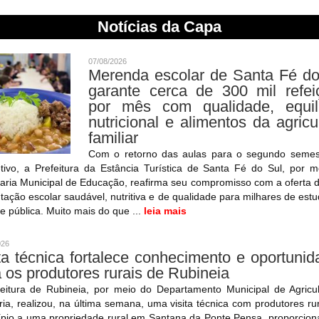
Notícias da Capa
07/08/2026
Merenda escolar de Santa Fé do
garante cerca de 300 mil refei
por mês com qualidade, equilí
nutricional e alimentos da agricu
familiar
Com o retorno das aulas para o segundo semes
tivo, a Prefeitura da Estância Turística de Santa Fé do Sul, por 
aria Municipal de Educação, reafirma seu compromisso com a oferta
tação escolar saudável, nutritiva e de qualidade para milhares de est
e pública. Muito mais do que ...
leia mais
026
ta técnica fortalece conhecimento e oportuni
 os produtores rurais de Rubineia
feitura de Rubineia, por meio do Departamento Municipal de Agricul
ia, realizou, na última semana, uma visita técnica com produtores ru
ípio a uma propriedade rural em Santana da Ponte Pensa, proporcion