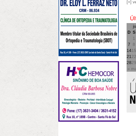
[+] v
Úl
j
D
S
1
7
8
14
1
21
2
28
2
« m