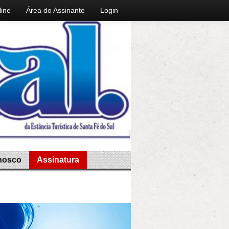
line
Área do Assinante
Login
nosco
Assinatura