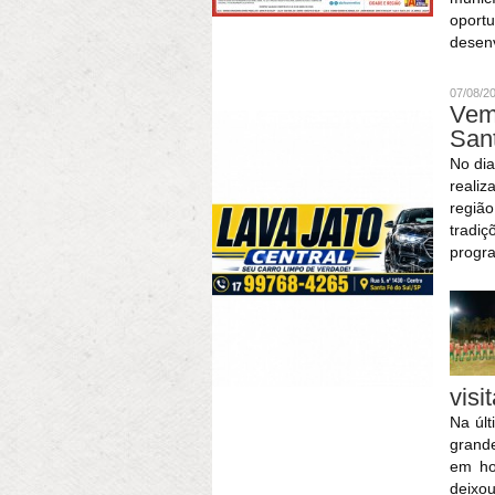
oport
desenv
07/08/2
Vem
San
No dia
realiz
região
tradi
progra
visi
Na últ
grande
em ho
deixo