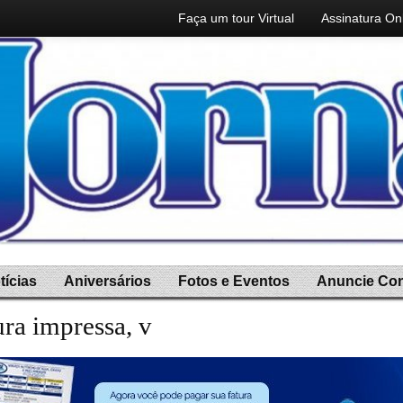
Faça um tour Virtual
Assinatura On
tícias
Aniversários
Fotos e Eventos
Anuncie Co
ura impressa, você ganha a