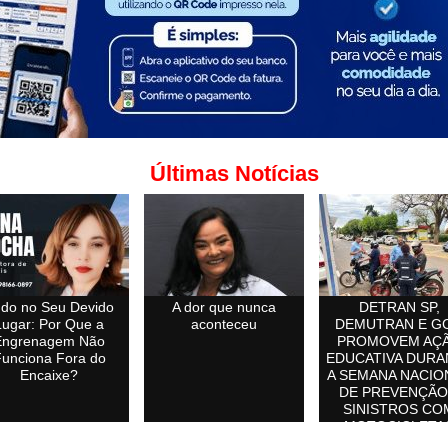
Últimas Notícias
do no Seu Devido
A dor que nunca
DETRAN SP,
Lugar: Por Que a
aconteceu
DEMUTRAN E G
Engrenagem Não
PROMOVEM AÇ
unciona Fora do
EDUCATIVA DURA
Encaixe?
A SEMANA NACIO
DE PREVENÇÃO
SINISTROS CO
MOTOCICLETA