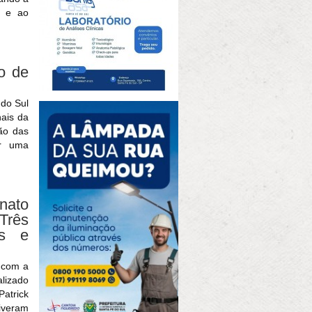
o e ao
o de
 do Sul
nais da
ção das
ar uma
ato
Três
es e
l com a
alizado
atrick
iveram