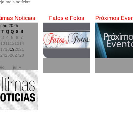
eja mais notícias
timas Notícias
Fatos e Fotos
Próximos Eve
unho 2025
T
Q
Q
S
S
3
4
5
6
7
10
11
12
13
14
6
17
18
19
20
21
3
24
25
26
27
28
0
aio
jul »