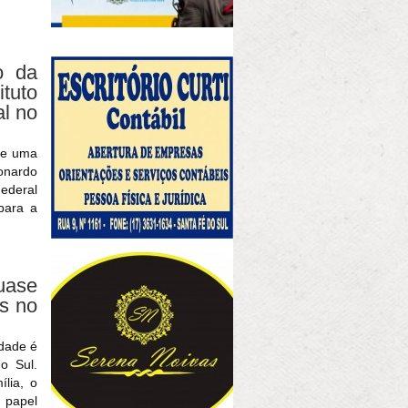
o da
tuto
al no
de uma
onardo
Federal
para a
quase
os no
idade é
o Sul.
lia, o
papel