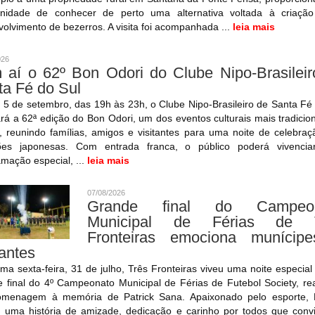
unidade de conhecer de perto uma alternativa voltada à criaçã
olvimento de bezerros. A visita foi acompanhada ...
leia mais
026
 aí o 62º Bon Odori do Clube Nipo-Brasileir
ta Fé do Sul
 5 de setembro, das 19h às 23h, o Clube Nipo-Brasileiro de Santa Fé
ará a 62ª edição do Bon Odori, um dos eventos culturais mais tradicio
, reunindo famílias, amigos e visitantes para uma noite de celebra
ções japonesas. Com entrada franca, o público poderá vivenci
mação especial, ...
leia mais
07/08/2026
Grande final do Campeon
Municipal de Férias de 
Fronteiras emociona munícip
tantes
ima sexta-feira, 31 de julho, Três Fronteiras viveu uma noite especia
 final do 4º Campeonato Municipal de Férias de Futebol Society, re
menagem à memória de Patrick Sana. Apaixonado pelo esporte, P
u uma história de amizade, dedicação e carinho por todos que conv