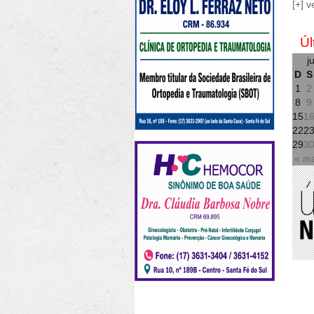
[+] v
Úl
j
D
S
1
2
8
9
15
1
22
2
29
3
« m