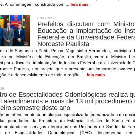
le. A homenagem, construída com ...
leia mais
07/08/2026
Prefeitos discutem com Ministr
Educação a implantação do Insti
Federal e da Universidade Feder
Noroeste Paulista
feito de Santana da Ponte Pensa, Vaguininho Hernandes, participou 
ncia no Ministério da Educação, em Brasília, com o Ministro Le
ni para discutir a implantação do Instituto Federal e da Universidade 
roeste Paulista, um projeto que representa um importante avanço 
ão e o desenvolvimento de toda a região. ...
leia mais
026
ro de Especialidades Odontológicas realiza 
l atendimentos e mais de 13 mil procediment
eiro semestre deste ano
ir um atendimento odontológico especializado, humanizado e de qual
as prioridades da Prefeitura da Estância Turística de Santa Fé d
ementando os serviços oferecidos nas Unidades de Saúde da Famí
ro de Especialidades Odontológicas (CEO) desempenha um 