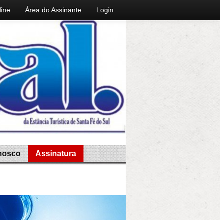
line
Área do Assinante
Login
nosco
Assinatura