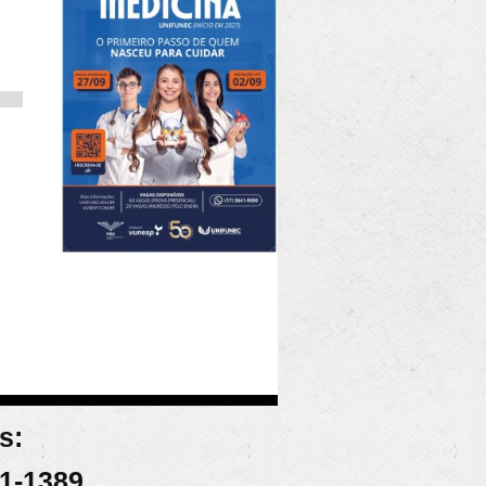
s:
31-1389