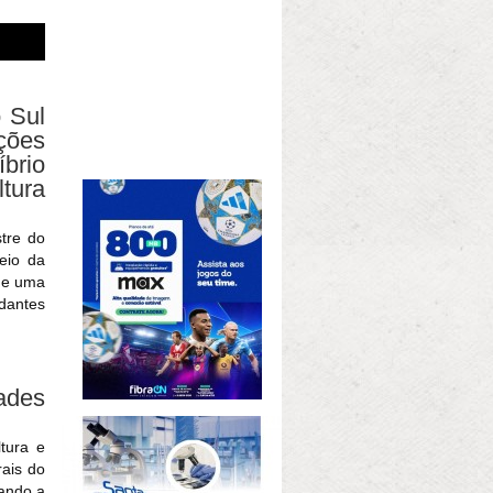
 Sul
ções
brio
ltura
tre do
meio da
 de uma
udantes
dades
tura e
rais do
ando a