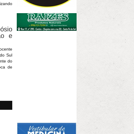
izando
ósio
ão e
ocente
 do Sul
ente do
oca de