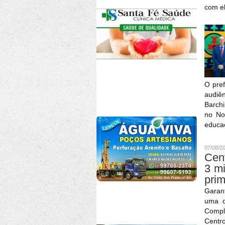
com e
O pre
audiê
Barchi
no No
educaç
07/08/2
Cent
3 mi
prim
Garant
uma d
Compl
Cent