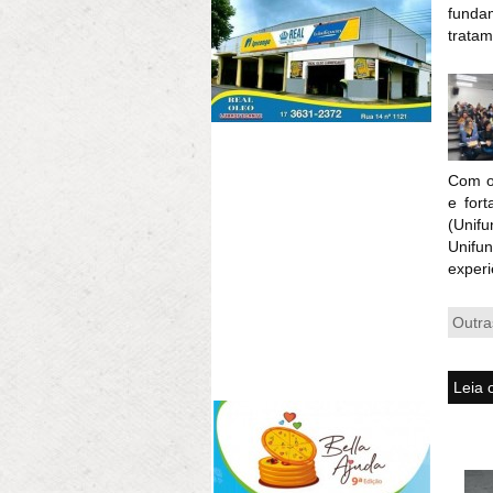
funda
tratam
Com o
e fort
(Unifu
Unifu
experi
Outra
Leia 