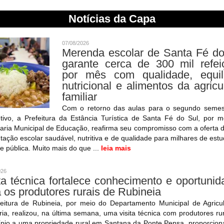
Notícias da Capa
07/08/2026
Merenda escolar de Santa Fé do
garante cerca de 300 mil refei
por mês com qualidade, equilí
nutricional e alimentos da agricu
familiar
Com o retorno das aulas para o segundo semes
tivo, a Prefeitura da Estância Turística de Santa Fé do Sul, por 
aria Municipal de Educação, reafirma seu compromisso com a oferta
tação escolar saudável, nutritiva e de qualidade para milhares de est
e pública. Muito mais do que ...
leia mais
026
ta técnica fortalece conhecimento e oportuni
 os produtores rurais de Rubineia
feitura de Rubineia, por meio do Departamento Municipal de Agricul
ia, realizou, na última semana, uma visita técnica com produtores ru
ípio a uma propriedade rural em Santana da Ponte Pensa, proporcion