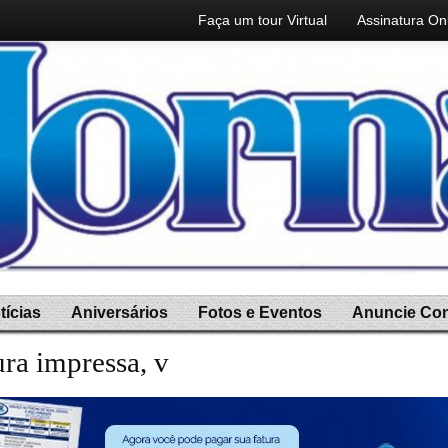
Faça um tour Virtual
Assinatura On
tícias
Aniversários
Fotos e Eventos
Anuncie Co
ura impressa, você ganha a