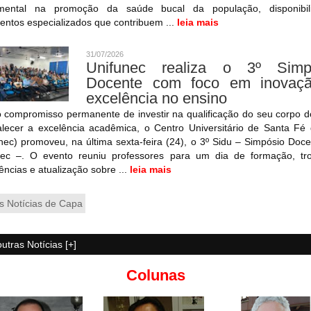
mental na promoção da saúde bucal da população, disponibil
entos especializados que contribuem ...
leia mais
31/07/2026
Unifunec realiza o 3º Simp
Docente com foco em inovaç
excelência no ensino
 compromisso permanente de investir na qualificação do seu corpo d
alecer a excelência acadêmica, o Centro Universitário de Santa Fé
nec) promoveu, na última sexta-feira (24), o 3º Sidu – Simpósio Doc
nec –. O evento reuniu professores para um dia de formação, tr
ências e atualização sobre ...
leia mais
s Notícias de Capa
outras Notícias [+]
Colunas