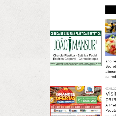
ano le
Secret
alimen
da red
07/08/2
Visi
para
A Pre
Pecuár
munic