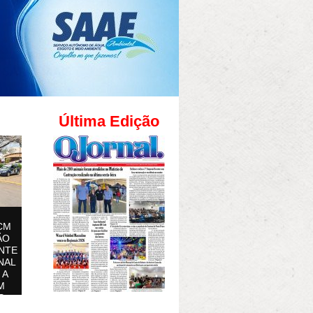
Última Edição
CM
ÃO
NTE
NAL
 A
M
S