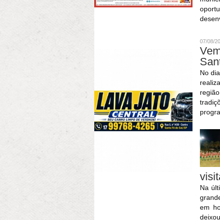
oport
desenv
07/08/2
Vem
San
No dia
realiz
região
tradi
progra
visi
Na últ
grande
em ho
deixo