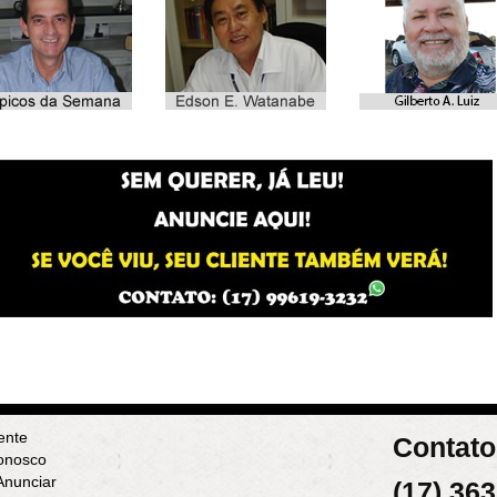
ente
Contato
onosco
nunciar
(17) 36