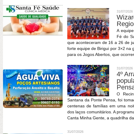
31/07/2026
Wizar
Regio
A equipe
Fé do Su
que aconteceram de 16 a 26 de ju
forte equipe de Birigui por 3×2 na
para os Jogos Abertos, que ocorrer
31/07/2026
4º Ar
popu
Pens
O Recin
Santana da Ponte Pensa, foi tomad
centenas de famílias em uma noite
dos laços comunitários. A progra
Canta Minha Gente, a quadrilha da
31/07/2026