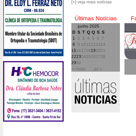
[+] veja mais notícias
Últimas Notícias
F
junho 2025
D
S
T
Q
Q
S
S
1
2
3
4
5
6
7
8
9
10
11
12
13
14
15
16
17
18
19
20
21
22
23
24
25
26
27
28
29
30
« maio
jul »