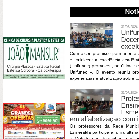
Notí
31/07/2026
Unif
Doce
excel
Com o compromisso permanente de 
e fortalecer a excelência acadêm
(Unifunec) promoveu, na última se
Unifunec –. O evento reuniu pr
experiências e atualização sobre ..
31/07/2026
Profe
Ensin
Esmer
em alfabetização com 
Os professores da Rede Munici
Esmeralda participaram, na últim
o Método das Boquinhas, uma im