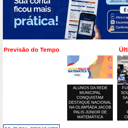
Últ
Previsão do Tempo
ALUNOS DA REDE
FU
MUNICIPAL
SOL
CONQUISTAM
SA
DESTAQUE NACIONAL
A
NA OLIMPÍADA JACOB
PALIS JÚNIOR DE
MATEMÁTICA
C
AT