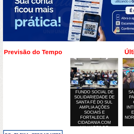
Últ
Previsão do Tempo
FUNDO SOCIAL DE
SA
SOLIDARIEDADE DE
PA
SANTA FÉ DO SUL
AMPLIA AÇÕES
INT
SOCIAIS E
E
FORTALECE A
NOR
CIDADANIA COM
MILHARES DE
ATENDIMENTOS À