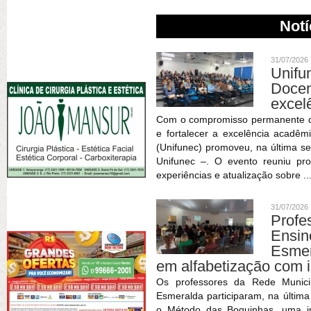
Notí
31/07/2026
Unif
Doce
excel
Com o compromisso permanente de 
e fortalecer a excelência acadêm
(Unifunec) promoveu, na última se
Unifunec –. O evento reuniu pr
experiências e atualização sobre ..
31/07/2026
Profe
Ensin
Esmer
em alfabetização com 
Os professores da Rede Munici
Esmeralda participaram, na últim
o Método das Boquinhas, uma im