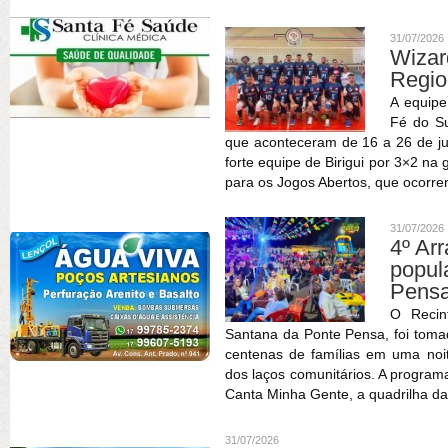
31/07/2026
Wizar
Regio
A equipe
Fé do Su
que aconteceram de 16 a 26 de ju
forte equipe de Birigui por 3×2 na
para os Jogos Abertos, que ocorrer
31/07/2026
4º Ar
popu
Pens
O Recin
Santana da Ponte Pensa, foi tomad
centenas de famílias em uma noite
dos laços comunitários. A progra
Canta Minha Gente, a quadrilha da
31/07/2026